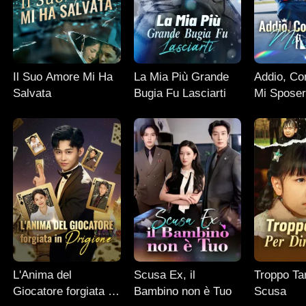
Il Suo Amore Mi Ha
La Mia Più Grande
Addio, Co
Salvata
Bugia Fu Lasciarti
Mi Spose
L'Anima del
Scusa Ex, il
Troppo Tar
Giocatore forgiata in
Bambino non è Tuo
Scusa