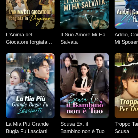
L'Anima del
Il Suo Amore Mi Ha
Addio, Co
Giocatore forgiata in
Salvata
Mi Spose
Prigione
La Mia Più Grande
Scusa Ex, il
Troppo Tar
Bugia Fu Lasciarti
Bambino non è Tuo
Scusa