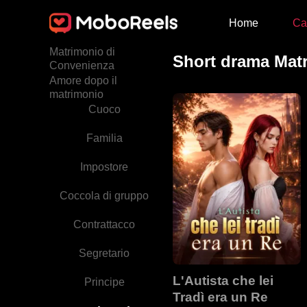
Home
Ca
Intrighi di Palazzo
Matrimonio di
Short drama Mat
Convenienza
Amore dopo il
matrimonio
Cuoco
Familia
Impostore
Coccola di gruppo
Contrattacco
Segretario
L'Autista che lei
Principe
Tradì era un Re