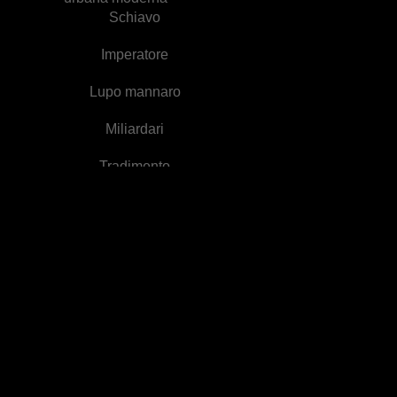
Schiavo
Imperatore
Lupo mannaro
Miliardari
Tradimento
Medico
Soldato
Inseguendo l'Amore
Reale
Ambiente di lavoro
Romanzo