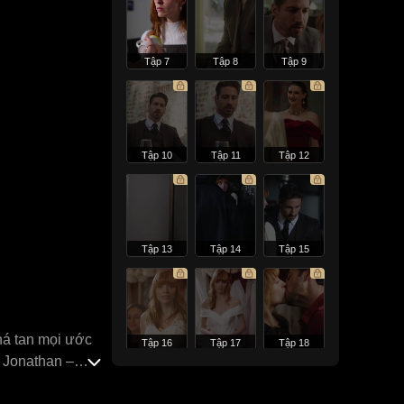
Tập 7
Tập 8
Tập 9
Tập 10
Tập 11
Tập 12
Tập 13
Tập 14
Tập 15
há tan mọi ước
Tập 16
Tập 17
Tập 18
, Jonathan –
ở lại với tư