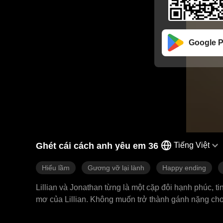
Google P
Ghét cái cách anh yêu em 36
Tiếng Việt
Hiểu lầm
Gương vỡ lại lành
Happy ending
Lillian và Jonathan từng là một cặp đôi hạnh phúc, 
mơ của Lillian. Không muốn trở thành gánh nặng cho 
người thừa kế của một gia tộc quyền lực – tưởng cô p