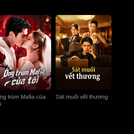
Tập 31
Tập 32
Tập 33
Tập 34
Tập 35
Tập 36
Tập 37
Tập 38
Tập 39
Tập 40
ng trùm Mafia của
Sát muối vết thương
i