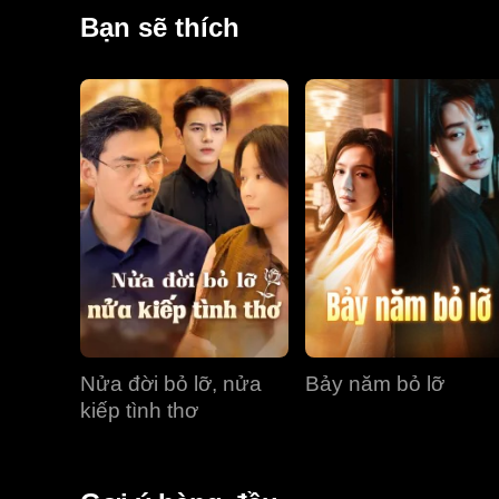
cách là CEO, bên cạnh là bạn gái mới Ashley, và tìm 
Bạn sẽ thích
của mình, Jonathan phát hiện ra sự thật: Lillian đã m
có kịp tìm lại nhau trước khi quá muộn?
Nửa đời bỏ lỡ, nửa
Bảy năm bỏ lỡ
kiếp tình thơ