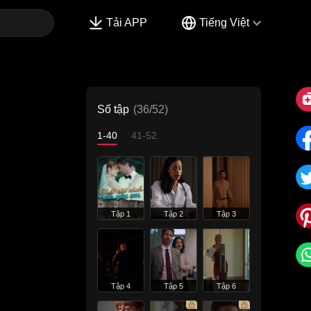
Tải APP
Tiếng Việt
Số tập
(36/52)
1-40
41-52
Tập 1
Tập 2
Tập 3
Tập 4
Tập 5
Tập 6