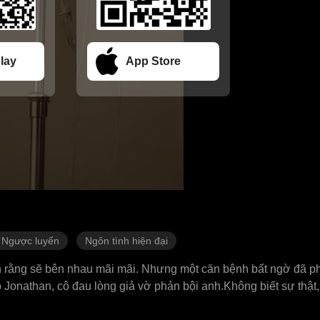
lay
App Store
Ngược luyến
Ngôn tình hiện đại
tin rằng sẽ bên nhau mãi mãi. Nhưng một căn bệnh bất ngờ đã p
Jonathan, cô đau lòng giả vờ phản bội anh.Không biết sự thật
hản bội thật, nên bắt đầu trở nên căm hận. Một năm sau, anh tr