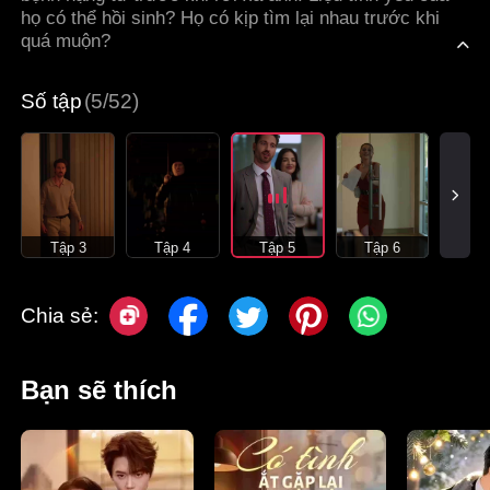
họ có thể hồi sinh? Họ có kịp tìm lại nhau trước khi
quá muộn?
Số tập
(5/52)
Tập 3
Tập 4
Tập 5
Tập 6
Chia sẻ:
Bạn sẽ thích