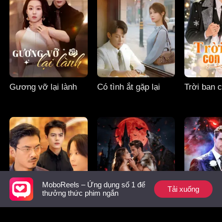
Gương vỡ lại lành
Có tình ắt gặp lại
Trời ban 
MoboReels – Ứng dụng số 1 để
Tải xuống
thưởng thức phim ngắn