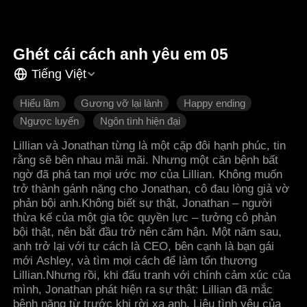
Ghét cái cách anh yêu em 05
Tiếng Việt
Hiểu lầm
Gương vỡ lại lành
Happy ending
Ngược luyến
Ngôn tình hiện đại
Lillian và Jonathan từng là một cặp đôi hạnh phúc, tin
rằng sẽ bên nhau mãi mãi. Nhưng một căn bệnh bất
ngờ đã phá tan mọi ước mơ của Lillian. Không muốn
trở thành gánh nặng cho Jonathan, cô đau lòng giả vờ
phản bội anh.Không biết sự thật, Jonathan – người
thừa kế của một gia tộc quyền lực – tưởng cô phản
bội thật, nên bắt đầu trở nên căm hận. Một năm sau,
anh trở lại với tư cách là CEO, bên cạnh là bạn gái
mới Ashley, và tìm mọi cách để làm tổn thương
Lillian.Nhưng rồi, khi đấu tranh với chính cảm xúc của
mình, Jonathan phát hiện ra sự thật: Lillian đã mắc
bệnh nặng từ trước khi rời xa anh. Liệu tình yêu của