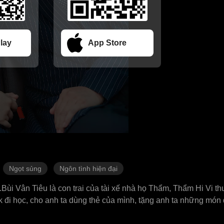
lay
App Store
Ngọt sủng
Ngôn tình hiện đại
Bùi Vân Tiêu là con trai của tài xế nhà họ Thẩm, Thẩm Hi Vi th
 đi học, cho anh ta dùng thẻ của mình, tặng anh ta những món đ
Anh ta tiêu tiền của cô, hưởng thụ tất cả những gì cô cho, nhưng