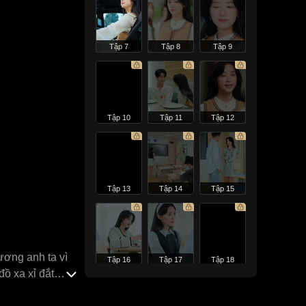
Tập 7
Tập 8
Tập 9
Tập 10
Tập 11
Tập 12
Tập 13
Tập 14
Tập 15
ương anh ta vì
Tập 16
Tập 17
Tập 18
ồ xa xỉ đắt
 lại yêu người