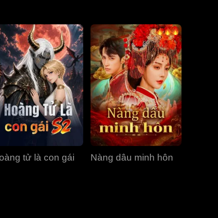
Tập 31
Tập 32
Tập 33
Tập 34
Tập 35
Tập 36
Tập 37
Tập 38
Tập 39
Tập 40
oàng tử là con gái
Nàng dâu minh hôn