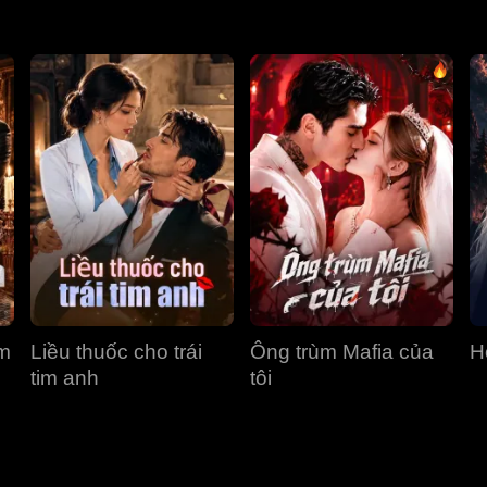
ùm
Liều thuốc cho trái
Ông trùm Mafia của
H
tim anh
tôi