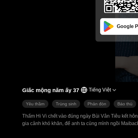
Google P
Giấc mộng năm ấy 37
Tiếng Việt
Yêu thầm
Trùng sinh
Phản đòn
Báo thù
Thẩm Hi Vi chết vào đúng ngày Bùi Vân Tiêu kết hôn.
gia cảnh khó khăn, để anh ta cùng mình ngồi Maiback
tiền, thậm chí giao cả công ty cha để lại cho anh ta.