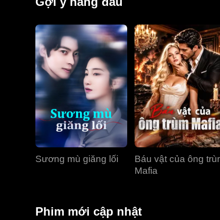
Gợi ý hàng đầu
Sương mù giăng lối
Báu vật của ông tr
Mafia
Phim mới cập nhật