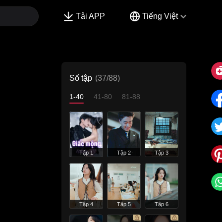
Tải APP
Tiếng Việt
Số tập
(37/88)
1-40
41-80
81-88
Tập 1
Tập 2
Tập 3
Tập 4
Tập 5
Tập 6