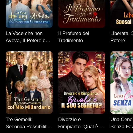
La Voce che non
Il Profumo del
Liberata, 
Aveva, Il Potere che
Tradimento
Potere
nessuno Conosceva
Tre Gemelli:
Divorzio e
Una Cener
Seconda Possibilità
Rimpianto: Qual è il
Senza Fa