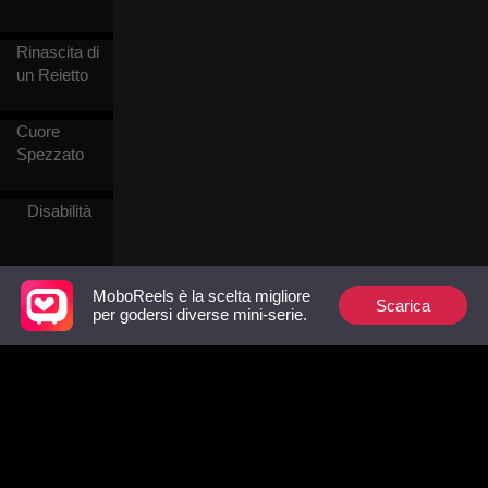
sostenendo fosse l'amante
del presidente. Mentre
sobillavano la folla contro di
Rinascita di
lei, arrivò il vero presidente –
un Reietto
il fratello di Yvonne – pronto
a svelare l'amara verità.
Cuore
Spezzato
Disabilità
Amore
MoboReels è la scelta migliore
Scarica
riacceso
per godersi diverse mini-serie.
Erede
Realtà