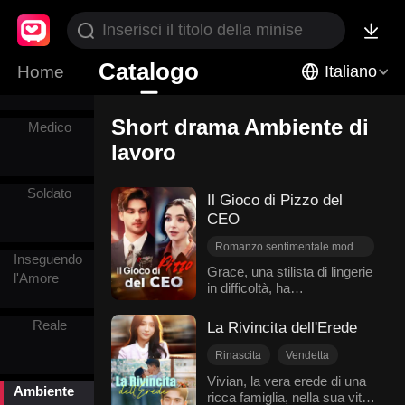
Tradimento
Catalogo
Home
Italiano
Short drama Ambiente di
Medico
lavoro
Soldato
Il Gioco di Pizzo del
CEO
Romanzo sentimentale moderno
Inseguendo
Amministratore delegato
Grace, una stilista di lingerie
l'Amore
in difficoltà, ha
Segretario
disperatamente bisogno di
Ambiente di lavoro
soldi per l'operazione della
Reale
La Rivincita dell'Erede
Contenuto erotico
sorella. Si candida
nell'azienda di Chris, ma
Rinascita
Vendetta
viene scambiata per una
Rimpianto
Dolcezza
Vivian, la vera erede di una
tester di prodotti e sottoposta
Ambiente
ricca famiglia, nella sua vita
Romanzo sentimentale moderno
al suo sensuale