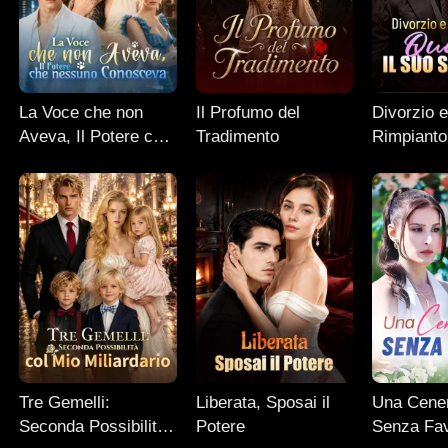
La Voce che non
Il Profumo del
Divorzio 
Aveva, Il Potere che
Tradimento
Rimpianto:
nessuno Conosceva
Suo Segr
Tre Gemelli:
Liberata, Sposai il
Una Cener
Seconda Possibilità
Potere
Senza Fa