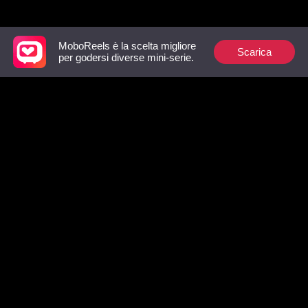
col Mio Miliardario
Lista dei preferiti
MoboReels è la scelta migliore
Scarica
per godersi diverse mini-serie.
Il Tocco che
La Voce che non
Tre Gemel
Fermava il Fuoco, la
Aveva, Il Potere che
Seconda P
Donna che Sparì
nessuno Conosceva
col Mio Mi