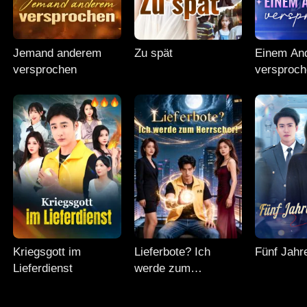
Jemand anderem
Zu spät
Einem An
versprochen
versproc
Kriegsgott im
Lieferbote? Ich
Fünf Jahre
Lieferdienst
werde zum
Herrscher!