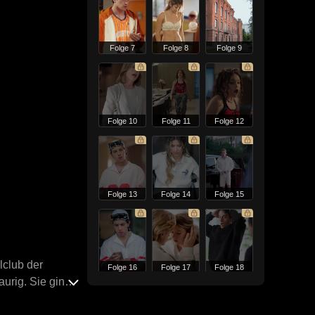
Folge 7
Folge 8
Folge 9
Folge 10
Folge 11
Folge 12
Folge 13
Folge 14
Folge 15
lclub der
Folge 16
Folge 17
Folge 18
aurig. Sie ging
eben gut. Gordy