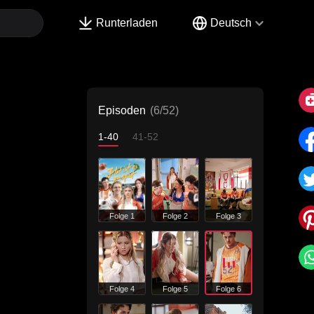
Runterladen
Deutsch
Episoden
(6/52)
1-40
41-52
Folge 1
Folge 2
Folge 3
Folge 4
Folge 5
Folge 6