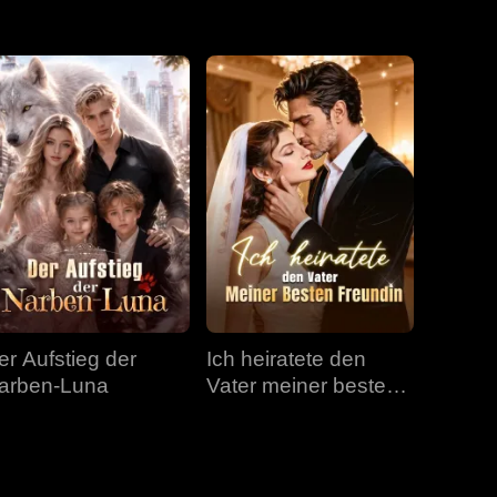
Folge 31
Folge 32
Folge 33
Folge 34
Folge 35
Folge 36
Folge 37
Folge 38
Folge 39
Folge 40
er Aufstieg der
Ich heiratete den
arben-Luna
Vater meiner besten
Freundin