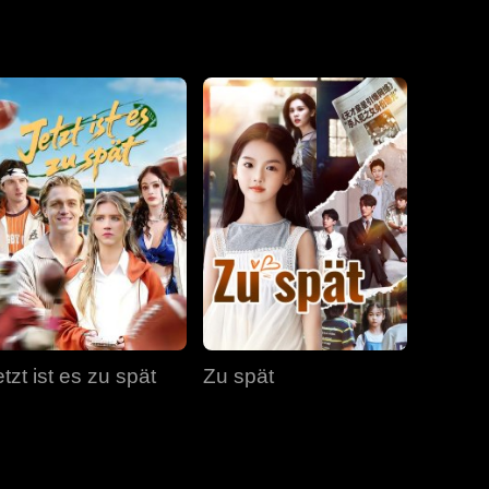
Folge 19
Folge 20
Folge 21
Folge 22
Folge 23
Folge 24
Folge 25
Folge 26
Folge 27
tzt ist es zu spät
Zu spät
Folge 28
Folge 29
Folge 30