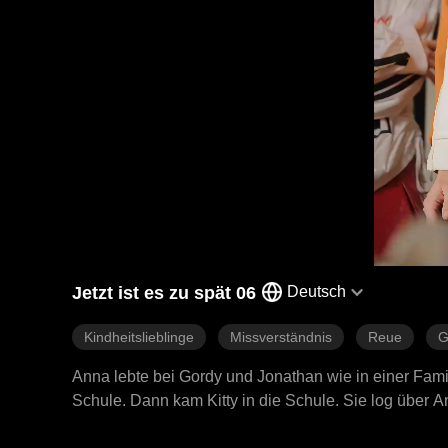
Jetzt ist es zu spät 06
Deutsch
Kindheitslieblinge
Missverständnis
Reue
G
Anna lebte bei Gordy und Jonathan wie in einer Fam
Schule. Dann kam Kitty in die Schule. Sie log über A
weg von der Schule und dem Club. Später traf sie Eth