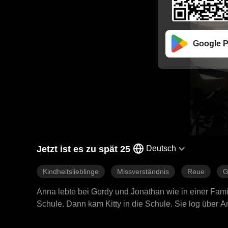
Google P
Jetzt ist es zu spät 25
Deutsch
Kindheitslieblinge
Missverständnis
Reue
G
Anna lebte bei Gordy und Jonathan wie in einer Fam
Schule. Dann kam Kitty in die Schule. Sie log über A
weg von der Schule und dem Club. Später traf sie Eth