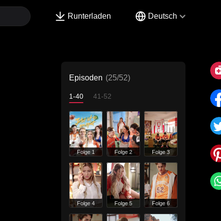
Runterladen
Deutsch
Episoden
(25/52)
1-40
41-52
Folge 1
Folge 2
Folge 3
Folge 4
Folge 5
Folge 6