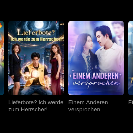
r es ist zu spät. Anna ist nicht mehr da.
Lieferbote? Ich werde
Einem Anderen
F
zum Herrscher!
versprochen