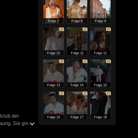
Folge 7
Folge 8
Folge 9
Folge 10
Folge 11
Folge 12
Folge 13
Folge 14
Folge 15
lclub der
Folge 16
Folge 17
Folge 18
aurig. Sie ging
eben gut. Gordy