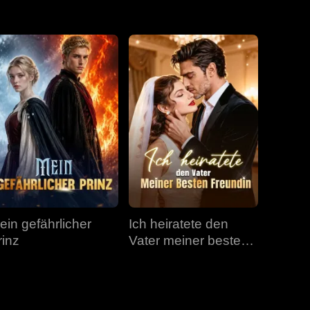
Folge 31
Folge 32
Folge 33
Folge 34
Folge 35
Folge 36
Folge 37
Folge 38
Folge 39
Folge 40
ein gefährlicher
Ich heiratete den
rinz
Vater meiner besten
Freundin