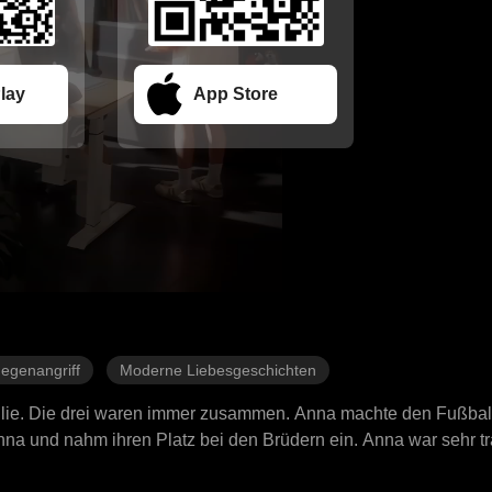
lay
App Store
egenangriff
Moderne Liebesgeschichten
ilie. Die drei waren immer zusammen. Anna machte den Fußbal
nna und nahm ihren Platz bei den Brüdern ein. Anna war sehr tr
an, den Fußballstar. Sie wurde seine Managerin. Jetzt ist ihr L