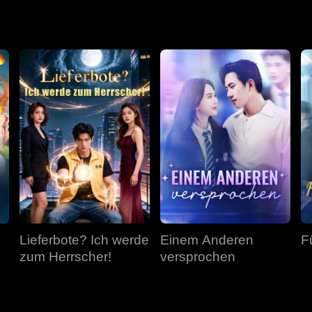
r es ist zu spät. Anna ist nicht mehr da.
Lieferbote? Ich werde
Einem Anderen
F
zum Herrscher!
versprochen