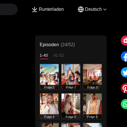
Runterladen
Deutsch
Episoden
(24/52)
1-40
41-52
Folge 1
Folge 2
Folge 3
Folge 4
Folge 5
Folge 6