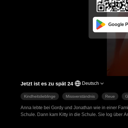
Google P
Jetzt ist es zu spät 24
Deutsch
Kindheitslieblinge
Missverständnis
Reue
G
Anna lebte bei Gordy und Jonathan wie in einer Fam
Schule. Dann kam Kitty in die Schule. Sie log über A
weg von der Schule und dem Club. Später traf sie Eth