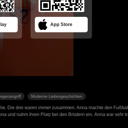
lay
App Store
egenangriff
Moderne Liebesgeschichten
ilie. Die drei waren immer zusammen. Anna machte den Fußbal
nna und nahm ihren Platz bei den Brüdern ein. Anna war sehr tr
an, den Fußballstar. Sie wurde seine Managerin. Jetzt ist ihr L