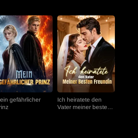
Folge 31
Folge 32
Folge 33
Folge 34
Folge 35
Folge 36
Folge 37
Folge 38
Folge 39
Folge 40
ein gefährlicher
Ich heiratete den
rinz
Vater meiner besten
Freundin