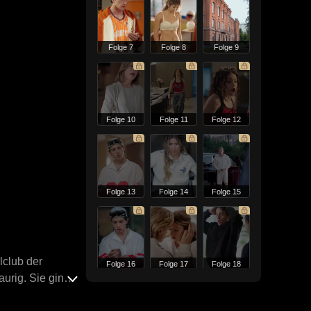
Folge 7
Folge 8
Folge 9
Folge 10
Folge 11
Folge 12
Folge 13
Folge 14
Folge 15
lclub der
Folge 16
Folge 17
Folge 18
aurig. Sie ging
eben gut. Gordy