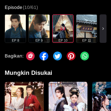
Episode
(10/61)
EP 8
EP 9
EP 10
EP 11
Bagikan:
Mungkin Disukai