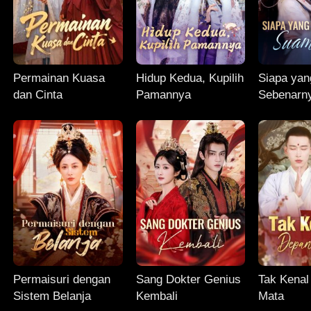
Permainan Kuasa
Hidup Kedua, Kupilih
Siapa yan
dan Cinta
Pamannya
Sebenarn
Suamiku?
Permaisuri dengan
Sang Dokter Genius
Tak Kenal
Sistem Belanja
Kembali
Mata