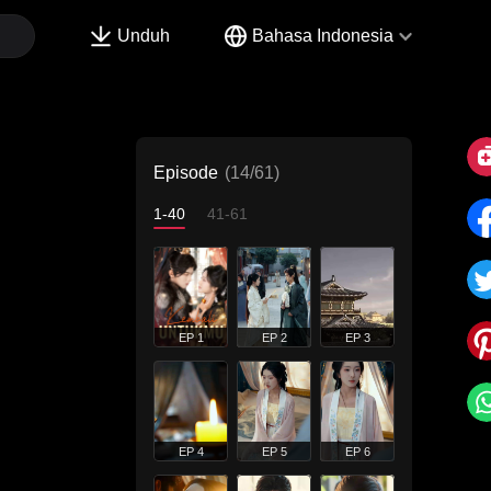
Unduh
Bahasa Indonesia
Episode
(14/61)
1-40
41-61
EP 1
EP 2
EP 3
EP 4
EP 5
EP 6