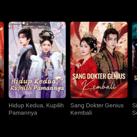
apan semua orang. Kini, dia bertekad mengubah takdir dan me
pas terakhir.
Hidup Kedua, Kupilih
Sang Dokter Genius
S
Pamannya
Kembali
S
S