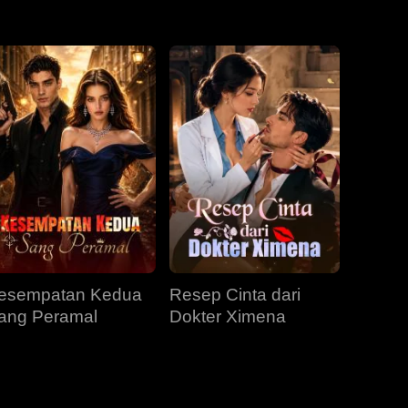
EP 31
EP 32
EP 33
EP 34
EP 35
EP 36
EP 37
EP 38
EP 39
EP 40
esempatan Kedua
Resep Cinta dari
ang Peramal
Dokter Ximena