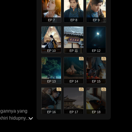
EP 7
EP 8
EP 9
EP 10
EP 11
EP 12
EP 13
EP 14
EP 15
ngannya yang
EP 16
EP 17
EP 18
hiri hidupnya
Kathy merobek-