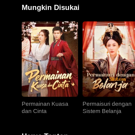
robek surat lamaran itu dan menampar Vance di had
Mungkin Disukai
pengorbanan Alan, pria yang mencintainya hingga na
Permainan Kuasa
Permaisuri dengan
dan Cinta
Sistem Belanja