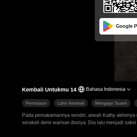
Google P
Kembali Untukmu 14
Bahasa Indonesia
Permaisuri
Lahir Kembali
Mengejar Suami
Pada pemakamannya sendiri, arwah Kathy akhirnya
serakah demi warisan ibunya. Dia lalu menjadi sa
sendiri. Setelah terlahir kembali tepat di saat dia