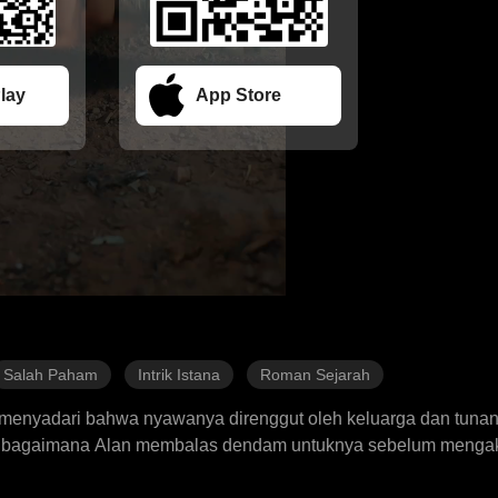
lay
App Store
Salah Paham
Intrik Istana
Roman Sejarah
 menyadari bahwa nyawanya direnggut oleh keluarga dan tuna
ksi bagaimana Alan membalas dendam untuknya sebelum mengak
 menyatakan cinta dan melamar Vance, dengan penuh kebencian 