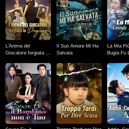
L'Anima del
Il Suo Amore Mi Ha
La Mia Pi
Giocatore forgiata in
Salvata
Bugia Fu L
Prigione