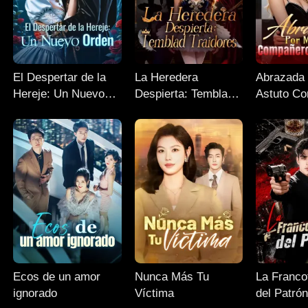
El Despertar de la
La Heredera
Abrazada 
Hereje: Un Nuevo
Despierta: Temblad
Astuto C
Orden
Traidores
de Juego
Ecos de un amor
Nunca Más Tu
La Franco
ignorado
Víctima
del Patró