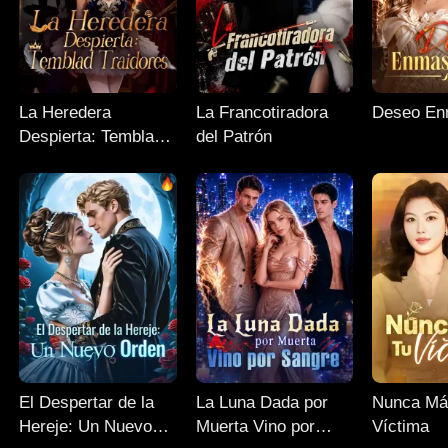
La Heredera
La Francotiradora
Deseo En
Despierta: Temblad
del Patrón
Traidores
El Despertar de la
La Luna Dada por
Nunca Má
Hereje: Un Nuevo
Muerta Vino por
Víctima