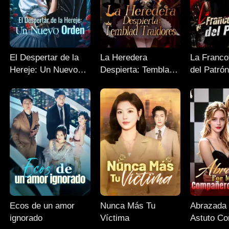
El Despertar de la
La Heredera
La Franco
Hereje: Un Nuevo
Despierta: Temblad
del Patró
Orden
Traidores
Ecos de un amor
Nunca Más Tu
Abrazada 
ignorado
Víctima
Astuto C