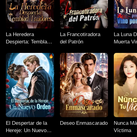
La Heredera
La Francotiradora
La Luna D
Despierta: Temblad
del Patrón
Muerta Vi
Traidores
Sangre
El Despertar de la
Deseo Enmascarado
Nunca Má
Hereje: Un Nuevo
Víctima