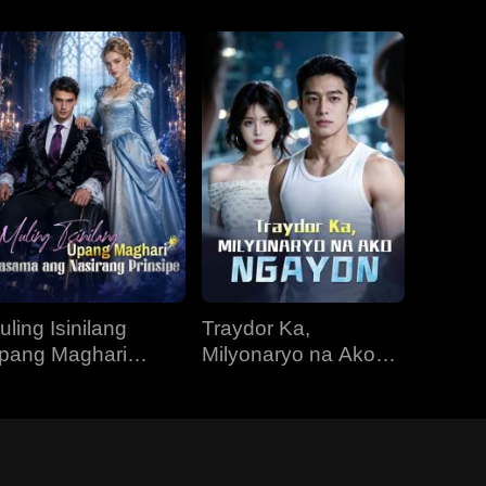
uling Isinilang
Traydor Ka,
pang Maghari
Milyonaryo na Ako
asama ang
Ngayon
asirang Prinsipe