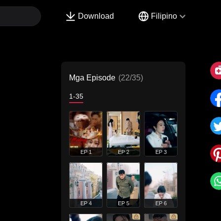
Download
Filipino
Mga Episode
(22/35)
1-35
EP 1
EP 2
EP 3
EP 4
EP 5
EP 6