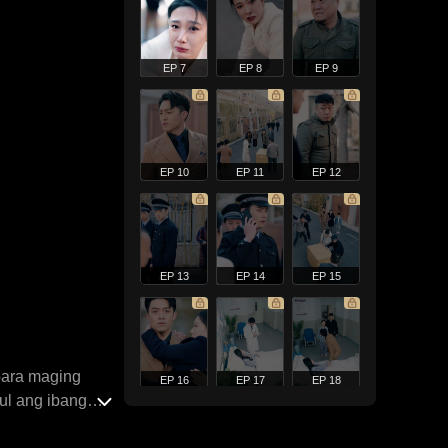
EP 7
EP 8
EP 9
EP 10
EP 11
EP 12
EP 13
EP 14
EP 15
para maging
EP 16
EP 17
EP 18
ul ang ibang
ay sa pitong