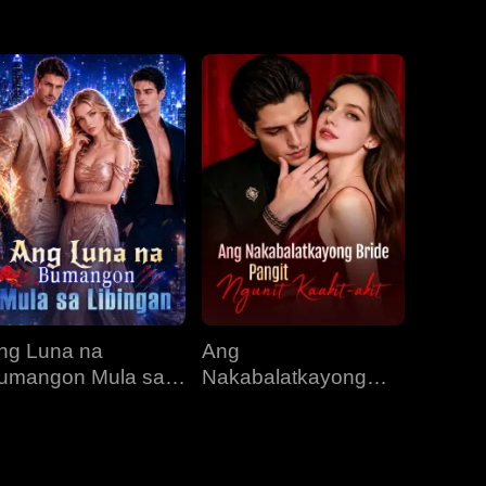
EP 31
EP 32
EP 33
EP 34
EP 35
ng Luna na
Ang
umangon Mula sa
Nakabalatkayong
ibingan
Bride, Pangit Ngunit
Kaakit-akit