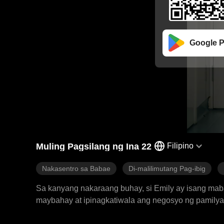
Google P
Muling Pagsilang ng Ina 22
Filipino
Nakasentro sa Babae
Di-malilimutang Pag-ibig
Sa kanyang nakaraang buhay, si Emily ay isang mab
maybahay at ipinagkatiwala ang negosyo ng pamilya
babae na si Sarah. Upang makuha si Saul, nakipagsa