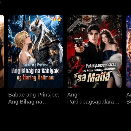
n
Babae ang Prinsipe:
Ang
A
Ang Bihag na
Pakikipagsapalaran
B
s
Kabiyak ng Haring
ni Miss Sharpshooter
L
Halimaw
sa Mafia