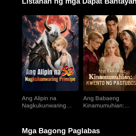
Listahan ng mga Dapat Bantaya
Ang Alipin na
Ang Babaeng
Nagkukunwaring
Kinamumuhian:
Prinsipe
Kwento ng Pagtubo
Mga Bagong Paglabas