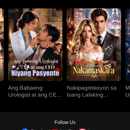
Ang Babaeng
Nakipagrelasyon sa
M
Urologist at ang CEO
Isang Lalaking
U
Niyang Pasyente
Nakamaskara
K
N
Follow Us