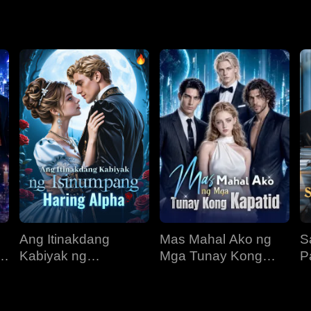
yan ng pangalawang pagkakataon at ipinanganak muli sa araw n
 kinabukasan ng kanyang pamilya.
Ang Itinakdang
Mas Mahal Ako ng
S
Kabiyak ng
Mga Tunay Kong
P
Isinumpang Haring
Kapatid
Alpha