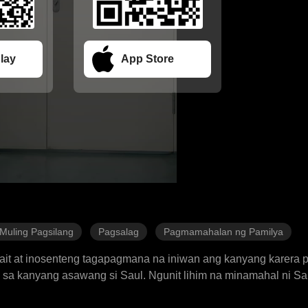
lay
App Store
Muling Pagsilang
Pagsalag
Pagmamahalan ng Pamilya
ait at inosenteng tagapagmana na iniwan ang kanyang karera 
 sa kanyang asawang si Saul. Ngunit lihim na minamahal ni Sa
bwatan si Sarah sa mga human trafficker na dumukot at pumat