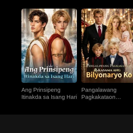
Ang Prinsipeng
Pangalawang
Itinakda sa Isang Hari
Pagkakataon
Kasama ang
Bilyonaryo Ko