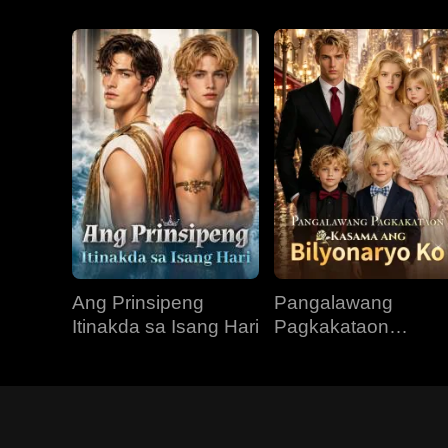
Ang Prinsipeng
Pangalawang
Itinakda sa Isang Hari
Pagkakataon
Kasama ang
Bilyonaryo Ko