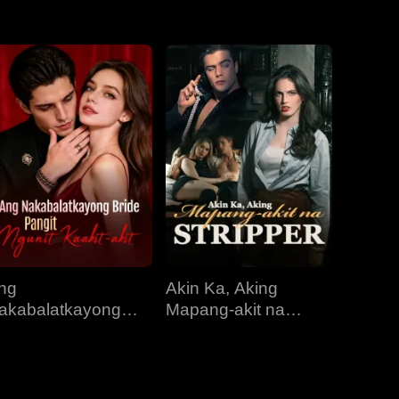
EP 31
EP 32
EP 33
EP 34
EP 35
ng
Akin Ka, Aking
akabalatkayong
Mapang-akit na
ride, Pangit Ngunit
Stripper
aakit-akit