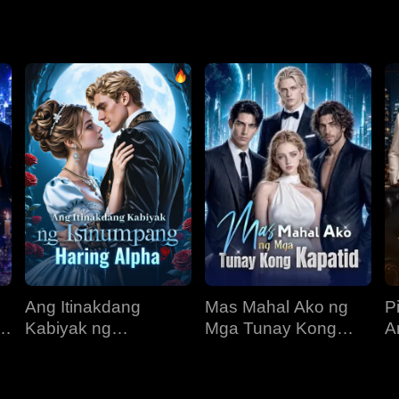
yan ng pangalawang pagkakataon at ipinanganak muli sa araw n
 kinabukasan ng kanyang pamilya.
Ang Itinakdang
Mas Mahal Ako ng
P
Kabiyak ng
Mga Tunay Kong
A
Isinumpang Haring
Kapatid
R
Alpha
N