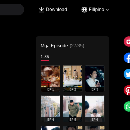
Download
Filipino
Mga Episode
(27/35)
1-35
EP 1
EP 2
EP 3
EP 4
EP 5
EP 6