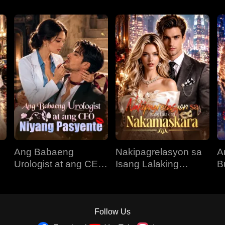
Ang Babaeng
Nakipagrelasyon sa
A
Urologist at ang CEO
Isang Lalaking
B
Niyang Pasyente
Nakamaskara
L
Follow Us