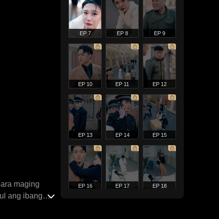
EP 7
EP 8
EP 9
EP 10
EP 11
EP 12
EP 13
EP 14
EP 15
para maging
EP 16
EP 17
EP 18
ul ang ibang
ay sa pitong