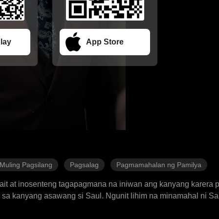
lay
App Store
Muling Pagsilang
Pagsalag
Pagmamahalan ng Pamilya
ait at inosenteng tagapagmana na iniwan ang kanyang karera 
 sa kanyang asawang si Saul. Ngunit lihim na minamahal ni Sa
bwatan si Sarah sa mga human trafficker na dumukot at pumat