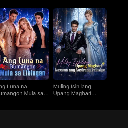
ng Luna na
Muling Isinilang
umangon Mula sa
Upang Maghari
ibingan
Kasama ang
Nasirang Prinsipe