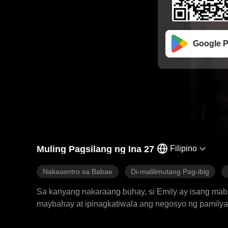
Google P
Muling Pagsilang ng Ina 27
Filipino
Nakasentro sa Babae
Di-malilimutang Pag-ibig
Sa kanyang nakaraang buhay, si Emily ay isang mab
maybahay at ipinagkatiwala ang negosyo ng pamilya
babae na si Sarah. Upang makuha si Saul, nakipagsa