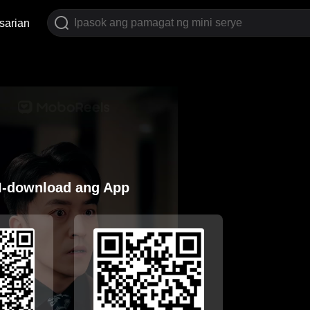
sarian
I-download ang App