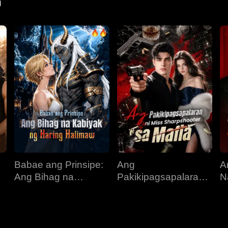
n
Babae ang Prinsipe:
Ang
A
Ang Bihag na
Pakikipagsapalaran
N
s
Kabiyak ng Haring
ni Miss Sharpshooter
B
Halimaw
sa Mafia
K