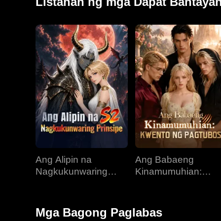
Listahan ng mga Dapat Bantaya
Ang Alipin na
Ang Babaeng
Nagkukunwaring
Kinamumuhian:
Prinsipe
Kwento ng Pagtubo
Mga Bagong Paglabas