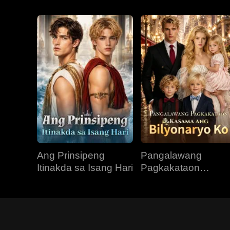
Ang Prinsipeng
Pangalawang
Itinakda sa Isang Hari
Pagkakataon
Kasama ang
Bilyonaryo Ko