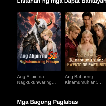
Listahan ng mga Dapat Bantaya
Ang Alipin na
Ang Babaeng
Nagkukunwaring
Kinamumuhian:
Prinsipe
Kwento ng Pagtubo
Mga Bagong Paglabas