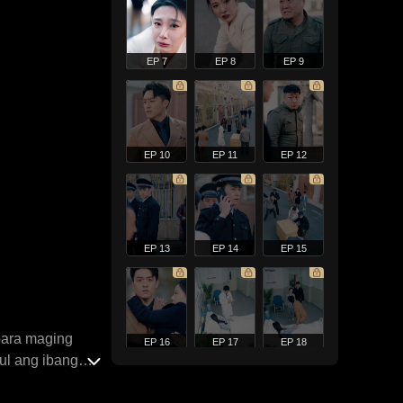
EP 7
EP 8
EP 9
EP 10
EP 11
EP 12
EP 13
EP 14
EP 15
para maging
EP 16
EP 17
EP 18
ul ang ibang
ay sa pitong