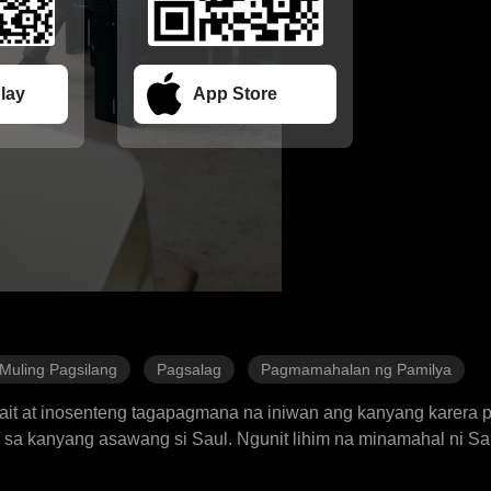
lay
App Store
Muling Pagsilang
Pagsalag
Pagmamahalan ng Pamilya
ait at inosenteng tagapagmana na iniwan ang kanyang karera 
 sa kanyang asawang si Saul. Ngunit lihim na minamahal ni Sa
bwatan si Sarah sa mga human trafficker na dumukot at pumat