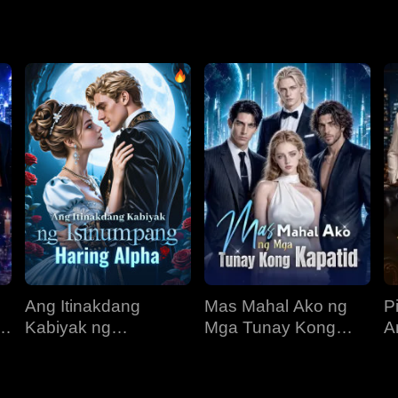
yan ng pangalawang pagkakataon at ipinanganak muli sa araw n
 kinabukasan ng kanyang pamilya.
Ang Itinakdang
Mas Mahal Ako ng
P
Kabiyak ng
Mga Tunay Kong
A
Isinumpang Haring
Kapatid
R
Alpha
N