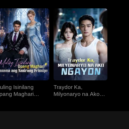
uling Isinilang
Traydor Ka,
pang Maghari
Milyonaryo na Ako
asama ang
Ngayon
asirang Prinsipe