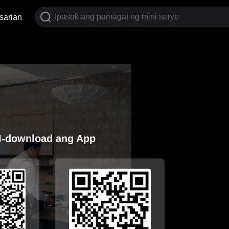
sarian
I-download ang App