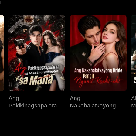
n
Ang
Ang
A
Pakikipagsapalaran
Nakabalatkayong
M
s
ni Miss Sharpshooter
Bride, Pangit Ngunit
S
sa Mafia
Kaakit-akit