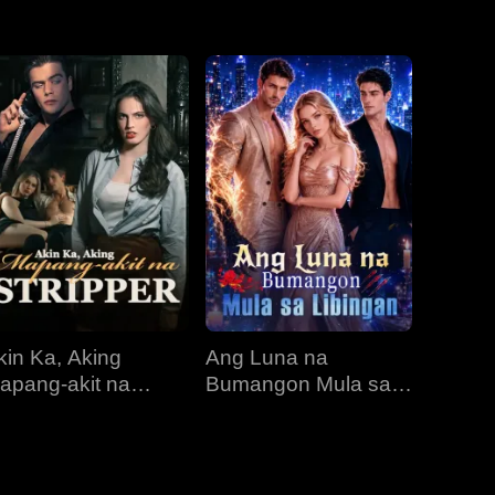
EP 31
EP 32
EP 33
EP 34
EP 35
kin Ka, Aking
Ang Luna na
apang-akit na
Bumangon Mula sa
tripper
Libingan