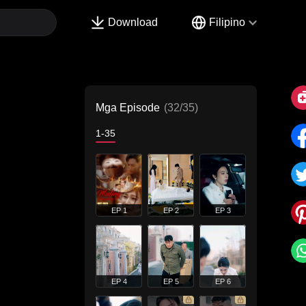
Download
Filipino
Mga Episode
(32/35)
1-35
EP 1
EP 2
EP 3
EP 4
EP 5
EP 6