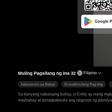
Google P
Muling Pagsilang ng Ina 32
Filipino
Nakasentro sa Babae
Di-malilimutang Pag-ibig
Sa kanyang nakaraang buhay, si Emily ay isang mab
maybahay at ipinagkatiwala ang negosyo ng pamilya
babae na si Sarah. Upang makuha si Saul, nakipagsa