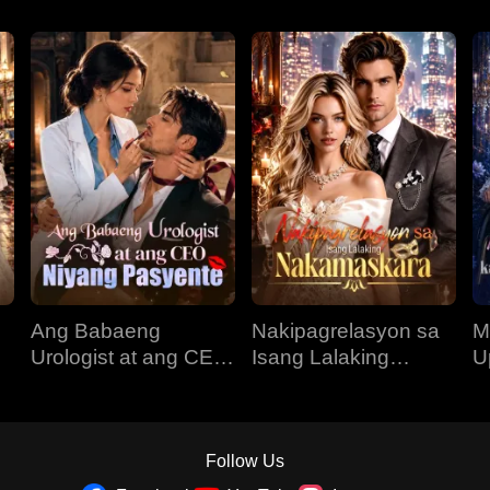
Ang Babaeng
Nakipagrelasyon sa
M
Urologist at ang CEO
Isang Lalaking
U
Niyang Pasyente
Nakamaskara
K
N
Follow Us