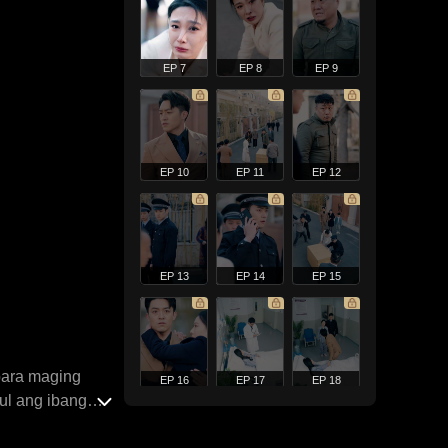
EP 7
EP 8
EP 9
EP 10
EP 11
EP 12
EP 13
EP 14
EP 15
para maging
EP 16
EP 17
EP 18
ul ang ibang
ay sa pitong