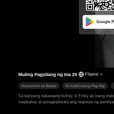
Google P
Muling Pagsilang ng Ina 25
Filipino
Nakasentro sa Babae
Di-malilimutang Pag-ibig
Sa kanyang nakaraang buhay, si Emily ay isang mab
maybahay at ipinagkatiwala ang negosyo ng pamilya
babae na si Sarah. Upang makuha si Saul, nakipagsa