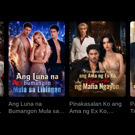
yan ng pangalawang pagkakataon at ipinanganak muli sa araw n
 kinabukasan ng kanyang pamilya.
Ang Luna na
Pinakasalan Ko ang
P
Bumangon Mula sa
Ama ng Ex Ko,
T
r
Libingan
Reyna Ako ng Mafia
K
Ngayon