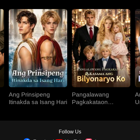
Ang Prinsipeng
Pangalawang
A
Itinakda sa Isang Hari
Pagkakataon
U
Kasama ang
N
Bilyonaryo Ko
Follow Us