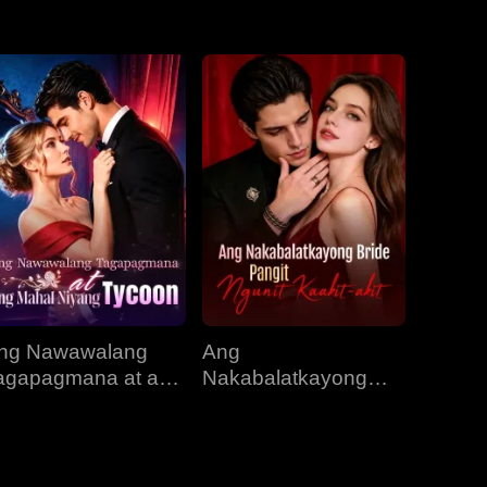
EP 31
EP 32
EP 33
EP 34
EP 35
ng Nawawalang
Ang
agapagmana at ang
Nakabalatkayong
ahal Niyang
Bride, Pangit Ngunit
ycoon
Kaakit-akit