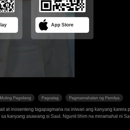
lay
App Store
Muling Pagsilang
Pagsalag
Pagmamahalan ng Pamilya
ait at inosenteng tagapagmana na iniwan ang kanyang karera 
 sa kanyang asawang si Saul. Ngunit lihim na minamahal ni Sa
bwatan si Sarah sa mga human trafficker na dumukot at pumat