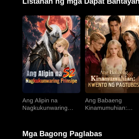
Listahan ng mga Dapat Bantaya
Ang Alipin na
Ang Babaeng
Nagkukunwaring
Kinamumuhian:
Prinsipe
Kwento ng Pagtubo
Mga Bagong Paglabas