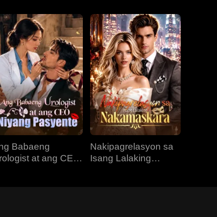
ng Babaeng
Nakipagrelasyon sa
rologist at ang CEO
Isang Lalaking
iyang Pasyente
Nakamaskara