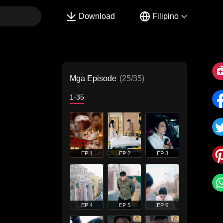
Download
Filipino
Mga Episode
(25/35)
1-35
EP 1
EP 2
EP 3
EP 4
EP 5
EP 6