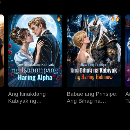
n
Ang Itinakdang
Babae ang Prinsipe:
A
Kabiyak ng
Ang Bihag na
T
s
Isinumpang Haring
Kabiyak ng Haring
M
Alpha
Halimaw
T