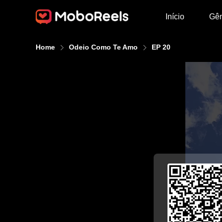
Início
Gê
Home
Odeio Como Te Amo
EP 20