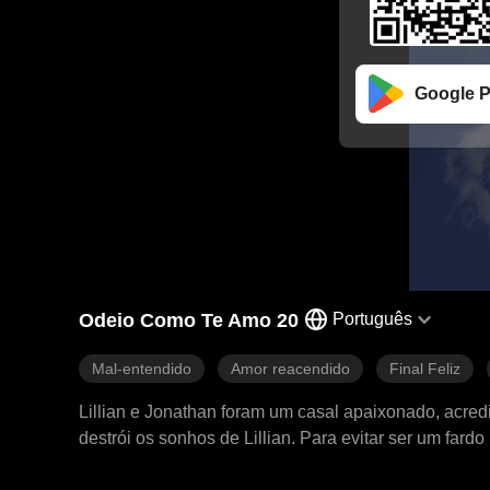
Google P
Odeio Como Te Amo 20
Português
Mal-entendido
Amor reacendido
Final Feliz
Lillian e Jonathan foram um casal apaixonado, acred
destrói os sonhos de Lillian. Para evitar ser um fard
que Jonathan era herdeiro de uma família poderosa 