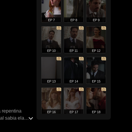
EP 7
EP 8
EP 9
EP 10
EP 11
EP 12
EP 13
EP 14
EP 15
 repentina
EP 16
EP 17
EP 18
al sabia ela
onathan retorna