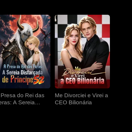
EP 31
EP 32
EP 33
EP 34
EP 35
EP 36
EP 37
EP 38
EP 39
EP 40
 Presa do Rei das
Me Divorciei e Virei a
eras: A Sereia
CEO Bilionária
isfarçada de
ríncipe