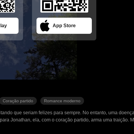
lay
App Store
Coração partido
Romance moderno
itando que seriam felizes para sempre. No entanto, uma doença
o para Jonathan, ela, com o coração partido, arma uma traição. M
e que passaria a desprezá-la completamente. Um ano depois, J