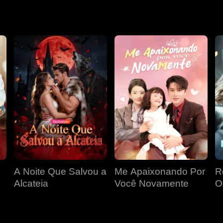
ando Lillian repetidamente. Enquanto luta contra seus próprio
ian estava com uma doença terminal. Será que o amor deles p
 outro?
A Noite Que Salvou a
Me Apaixonando Por
R
Alcateia
Você Novamente
O