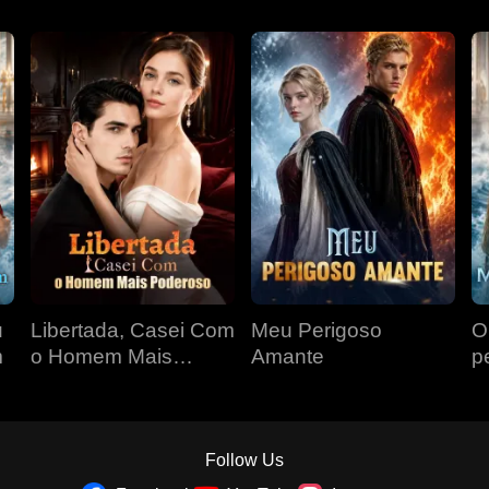
u
Libertada, Casei Com
Meu Perigoso
O
m
o Homem Mais
Amante
p
Poderoso
Follow Us