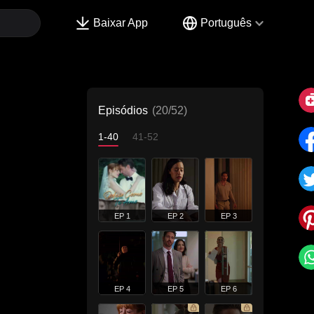
Baixar App
Português
Episódios
(20/52)
1-40
41-52
EP 1
EP 2
EP 3
EP 4
EP 5
EP 6