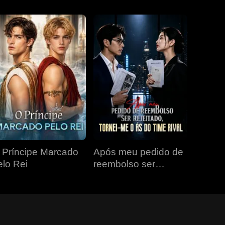
 Príncipe Marcado
Após meu pedido de
elo Rei
reembolso ser
rejeitado, tornei-me o
ás do time rival