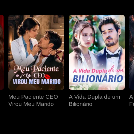
Meu Paciente CEO
A Vida Dupla de um
A
Virou Meu Marido
Bilionário
F
D
P