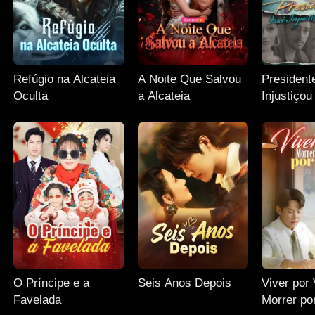
Refúgio na Alcateia
A Noite Que Salvou
President
Oculta
a Alcateia
Injustiço
Esposa
O Príncipe e a
Seis Anos Depois
Viver por
Favelada
Morrer po