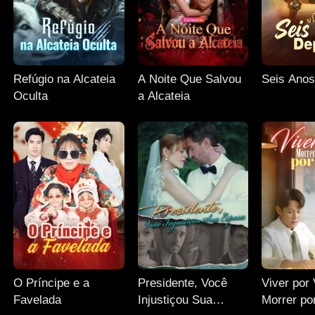
Refúgio na Alcateia
A Noite Que Salvou
Seis Anos
Oculta
a Alcateia
O Príncipe e a
Presidente, Você
Viver por
Favelada
Injustiçou Sua
Morrer po