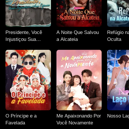
Presidente, Você
A Noite Que Salvou
Refúgio n
Injustiçou Sua
a Alcateia
Oculta
Esposa
O Príncipe e a
Me Apaixonando Por
Nosso La
Favelada
Você Novamente