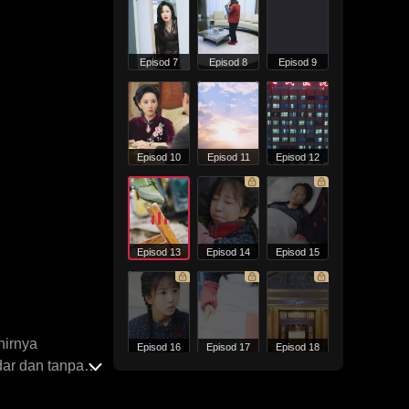
Episod 7
Episod 8
Episod 9
Episod 10
Episod 11
Episod 12
Episod 13
Episod 14
Episod 15
hirnya
Episod 16
Episod 17
Episod 18
dar dan tanpa
salahertikan