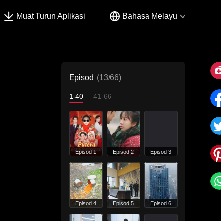
Muat Turun Aplikasi
Bahasa Melayu
Episod
(13/66)
1-40
41-66
Episod 1
Episod 2
Episod 3
Episod 4
Episod 5
Episod 6