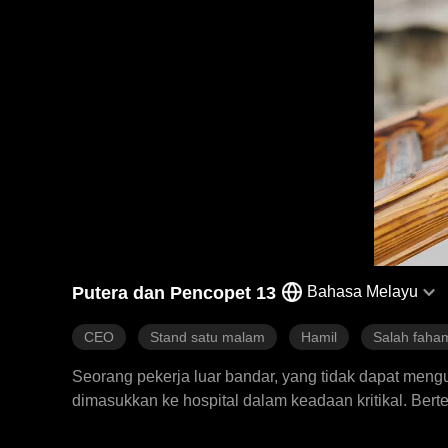
Putera dan Pencopet 13
Bahasa Melayu
CEO
Stand satu malam
Hamil
Salah faha
Seorang pekerja luar bandar, yang tidak dapat mengu
dimasukkan ke hospital dalam keadaan kritikal. Ber
disangka, menghabiskan satu malam penuh dengan V