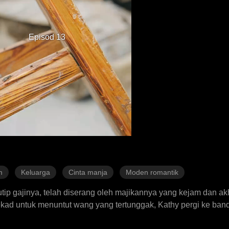
Episod 13
m
Keluarga
Cinta manja
Moden romantik
tip gajinya, telah diserang oleh majikannya yang kejam dan ak
tekad untuk menuntut wang yang tertunggak, Kathy pergi ke ban
incent, seorang CEO yang kaya dan berkuasa, hanya untuk di