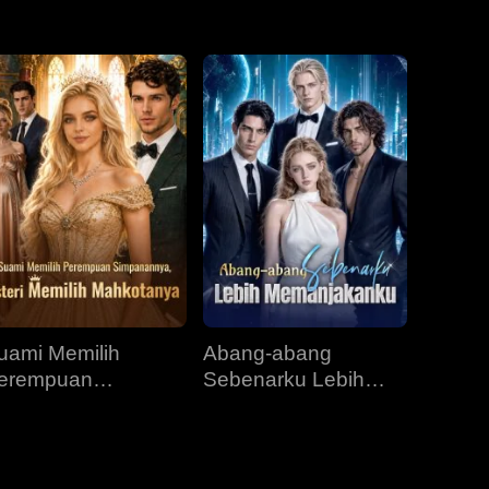
Episod 31
Episod 32
Episod 33
Episod 34
Episod 35
Episod 36
Episod 37
Episod 38
Episod 39
Episod 40
uami Memilih
Abang-abang
erempuan
Sebenarku Lebih
impanannya, Isteri
Memanjakanku
emilih Mahkotanya