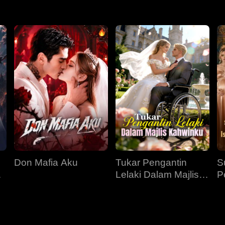
Don Mafia Aku
Tukar Pengantin
S
am
Lelaki Dalam Majlis
P
Kahwinku
S
M