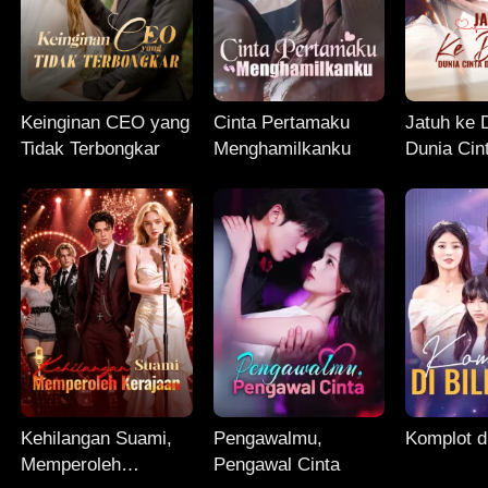
Keinginan CEO yang
Cinta Pertamaku
Jatuh ke 
Tidak Terbongkar
Menghamilkanku
Dunia Cin
Penyesal
Kehilangan Suami,
Pengawalmu,
Komplot di
Memperoleh
Pengawal Cinta