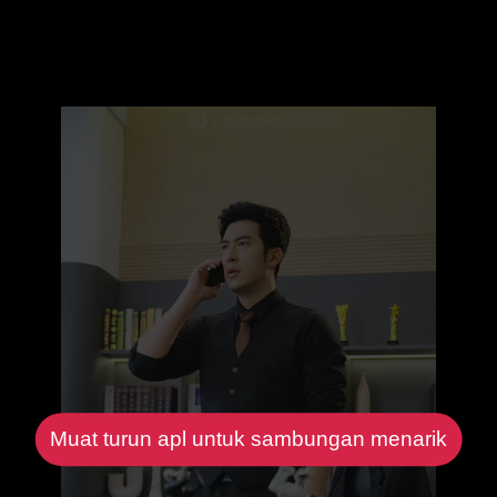
Muat turun apl untuk sambungan menarik