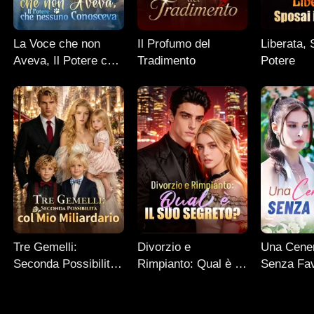
La Voce che non
Il Profumo del
Liberata, 
Aveva, Il Potere che
Tradimento
Potere
nessuno Conosceva
Tre Gemelli:
Divorzio e
Una Cener
Seconda Possibilità
Rimpianto: Qual è il
Senza Fa
col Mio Miliardario
Suo Segreto?