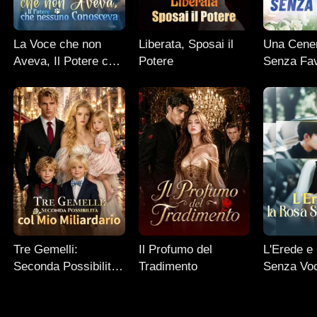
La Voce che non
Liberata, Sposai il
Una Cener
Aveva, Il Potere che
Potere
Senza Fa
nessuno Conosceva
Tre Gemelli:
Il Profumo del
L'Erede e
Seconda Possibilità
Tradimento
Senza Vo
col Mio Miliardario