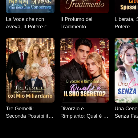
La Voce che non
Il Profumo del
Liberata, 
Aveva, Il Potere che
Tradimento
Potere
nessuno Conosceva
Tre Gemelli:
Divorzio e
Una Cener
Seconda Possibilità
Rimpianto: Qual è il
Senza Fa
col Mio Miliardario
Suo Segreto?