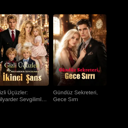
31.bölüm
32.bölüm
33.bölüm
34.bölüm
35.bölüm
36.bölüm
37.bölüm
38.bölüm
39.bölüm
40.bölüm
izli Üçüzler:
Gündüz Sekreteri,
ilyarder Sevgilimle
Gece Sırrı
kinci Şans