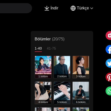
İndir
Türkçe
Bölümler
(20/75)
1-40
41-75
1.bölüm
2.bölüm
3.bölüm
4.bölüm
5.bölüm
6.bölüm