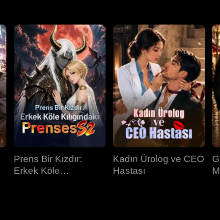
Prens Bir Kızdır:
Kadın Ürolog ve CEO
G
Erkek Köle
Hastası
M
Kılığındaki Prenses
İ