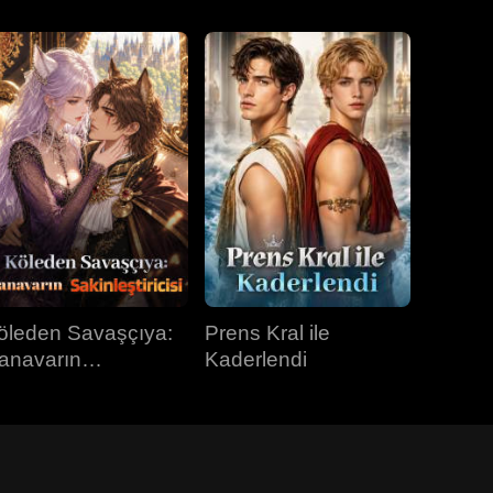
öleden Savaşçıya:
Prens Kral ile
anavarın
Kaderlendi
kinleştiricisi