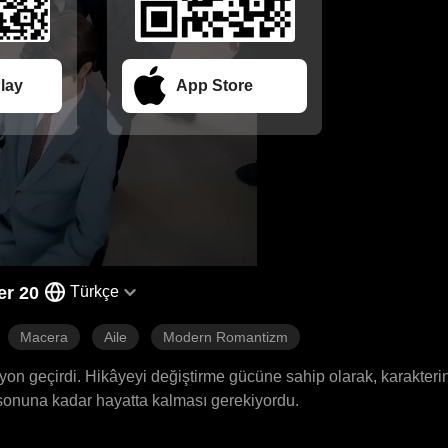
lay
App Store
er 20
Türkçe
Macera
Aile
Modern Romantizm
yon geçirdi. Hikâyeyi değiştirme gücüne sahip olarak, karakteri
 sonuna kadar hayatta kalması gerekiyordu.