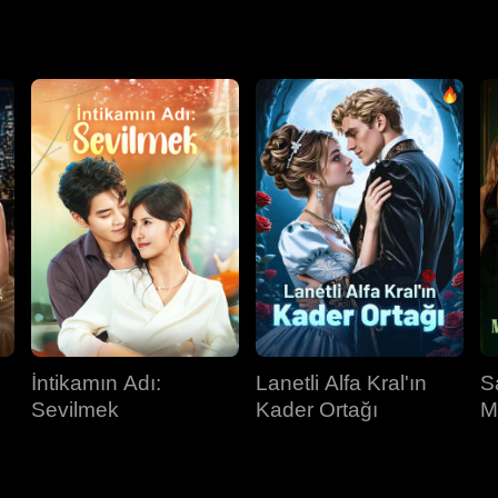
İntikamın Adı:
Lanetli Alfa Kral'ın
S
Sevilmek
Kader Ortağı
M
G