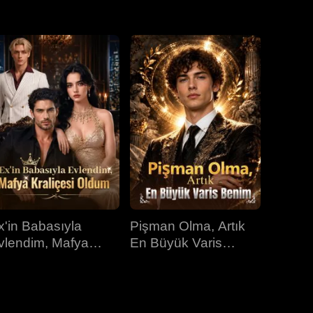
31.bölüm
32.bölüm
33.bölüm
34.bölüm
35.bölüm
36.bölüm
37.bölüm
38.bölüm
39.bölüm
40.bölüm
x'in Babasıyla
Pişman Olma, Artık
vlendim, Mafya
En Büyük Varis
raliçesi Oldum
Benim