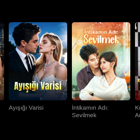
Ayışığı Varisi
İntikamın Adı:
K
Sevilmek
A
K