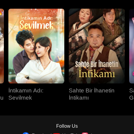
İntikamın Adı:
Sahte Bir İhanetin
S
ru
Sevilmek
İntikamı
G
Follow Us