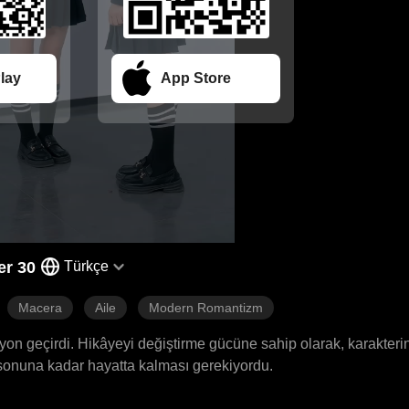
lay
App Store
er 30
Türkçe
Macera
Aile
Modern Romantizm
yon geçirdi. Hikâyeyi değiştirme gücüne sahip olarak, karakteri
 sonuna kadar hayatta kalması gerekiyordu.