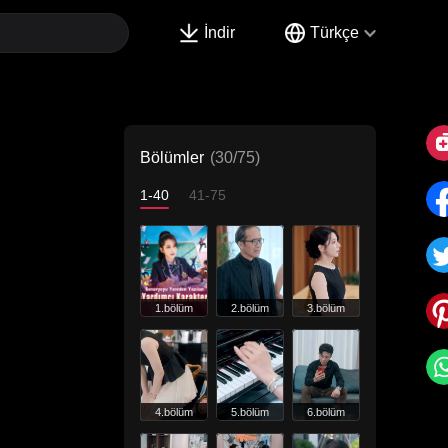
İndir
Türkçe
Bölümler
(30/75)
1-40
41-75
1.bölüm
2.bölüm
3.bölüm
4.bölüm
5.bölüm
6.bölüm