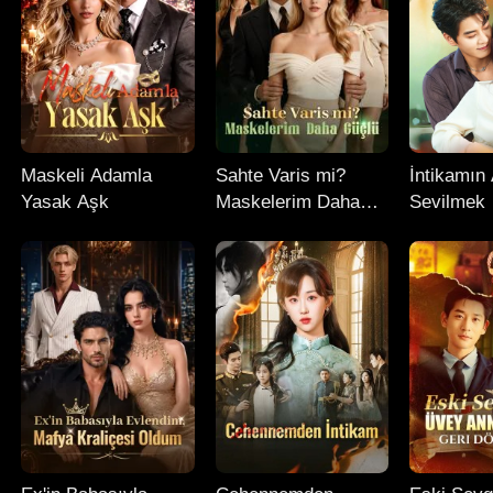
Maskeli Adamla
Sahte Varis mi?
İntikamın 
Yasak Aşk
Maskelerim Daha
Sevilmek
Güçlü