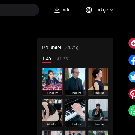
İndir
Türkçe
Bölümler
(34/75)
1-40
41-75
1.bölüm
2.bölüm
3.bölüm
4.bölüm
5.bölüm
6.bölüm