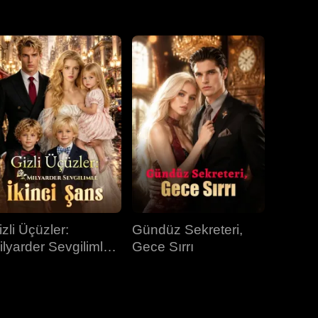
31.bölüm
32.bölüm
33.bölüm
34.bölüm
35.bölüm
36.bölüm
37.bölüm
38.bölüm
39.bölüm
40.bölüm
izli Üçüzler:
Gündüz Sekreteri,
ilyarder Sevgilimle
Gece Sırrı
kinci Şans