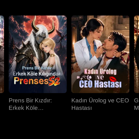
Prens Bir Kızdır:
Kadın Ürolog ve CEO
G
Erkek Köle
Hastası
M
Kılığındaki Prenses
İ