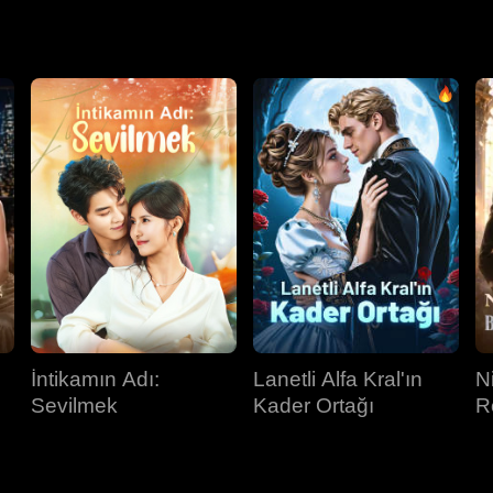
İntikamın Adı:
Lanetli Alfa Kral'ın
N
Sevilmek
Kader Ortağı
R
B