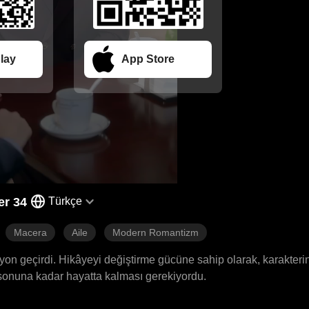
lay
App Store
er 34
Türkçe
Macera
Aile
Modern Romantizm
yon geçirdi. Hikâyeyi değiştirme gücüne sahip olarak, karakteri
 sonuna kadar hayatta kalması gerekiyordu.