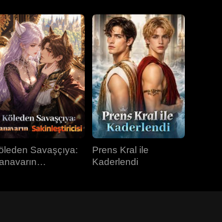
öleden Savaşçıya:
Prens Kral ile
anavarın
Kaderlendi
kinleştiricisi