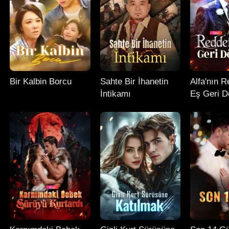
Bir Kalbin Borcu
Sahte Bir İhanetin
Alfa'nın R
İntikamı
Eş Geri D