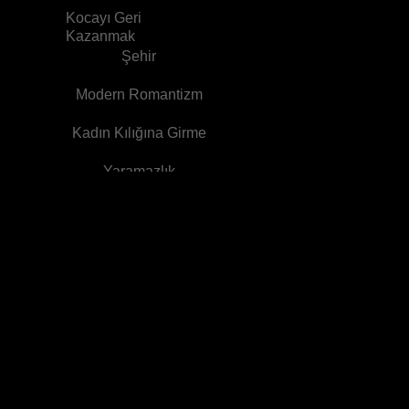
Kocayı Geri
Kazanmak
Şehir
Modern Romantizm
Kadın Kılığına Girme
Yaramazlık
Tatlılık
Pişmanlık
Doğu Fantazisi
Boşanma
Kırık Kalp
Engellilik