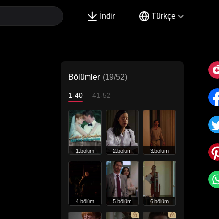
İndir
Türkçe
Bölümler
(19/52)
1-40
41-52
1.bölüm
2.bölüm
3.bölüm
4.bölüm
5.bölüm
6.bölüm