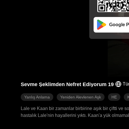
Google P
Sevme Şeklimden Nefret Ediyorum 19
Tü
Yanlış Anlama
Yeniden Alevlenen Aşk
HE
Lale ve Kaan bir zamanlar birbirine aşık bir çiftti ve
hastalık Lale'nin hayallerini yıktı. Kaan'a yük olmama
bilmiyordu ve Kaan artık Lale'den tamamen nefret ediy