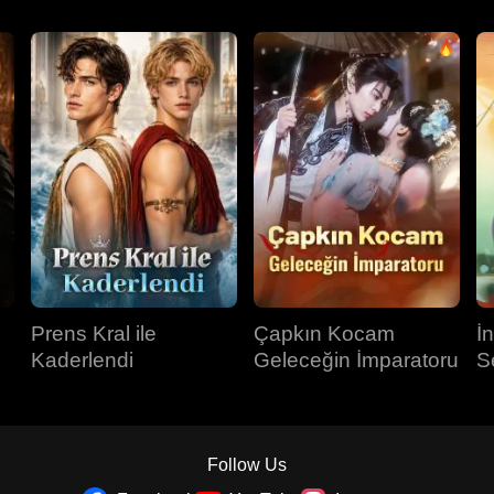
Prens Kral ile
Çapkın Kocam
İ
Kaderlendi
Geleceğin İmparatoru
S
Follow Us