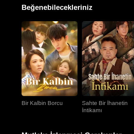
Lale'yi defalarca incitti. Kaan duygusal bir çatışma y
Beğenebilecekleriniz
keşfetti. Bu aşk yeniden alevlenebilecek mi? Yeniden
Bir Kalbin Borcu
Sahte Bir İhanetin
İntikamı