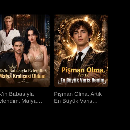
31.bölüm
32.bölüm
33.bölüm
34.bölüm
35.bölüm
36.bölüm
37.bölüm
38.bölüm
39.bölüm
40.bölüm
x'in Babasıyla
Pişman Olma, Artık
vlendim, Mafya
En Büyük Varis
raliçesi Oldum
Benim