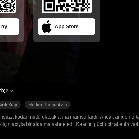
lay
App Store
rkçe
Kırık Kalp
Modern Romantizm
 sonsuza kadar mutlu olacaklarına inanıyorlardı. Ancak aniden ort
k için acıyla bir aldatma sahneledi. Kaan'ın güçlü bir ailenin var
ordu. Bir yıl sonra Kaan, yeni nişanlısı Aslı ile CEO olarak ger