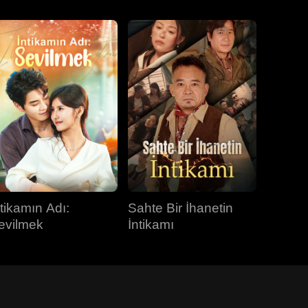
ntikamın Adı:
Sahte Bir İhanetin
evilmek
İntikamı