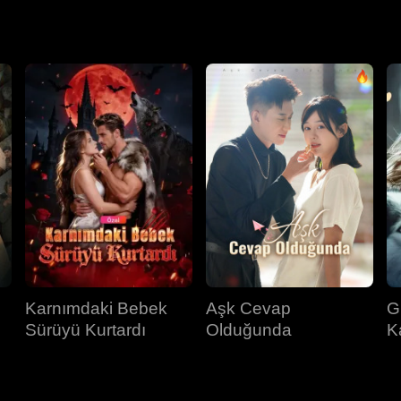
aşarken, ayrıldıkları dönemde Lale'nin ölümcül bir hastalığa yaka
 bir araya gelebilecekler mi?
Karnımdaki Bebek
Aşk Cevap
G
Sürüyü Kurtardı
Olduğunda
K