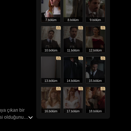
7.bölüm
8.bölüm
9.bölüm
10.bölüm
11.bölüm
12.bölüm
13.bölüm
14.bölüm
15.bölüm
aya çıkan bir
16.bölüm
17.bölüm
18.bölüm
isi olduğunu
i döndü ve