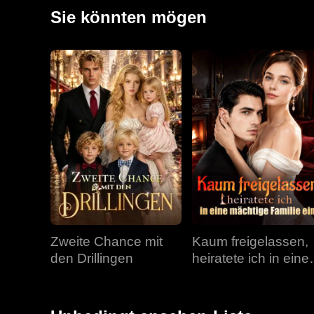
Mina bereits von ihren Eltern zu Unrecht eingesperrt
Sie könnten mögen
wurde auf den Kopf gestellt, von hoffnungsvollen Anfä
Zweite Chance mit
Kaum freigelassen,
den Drillingen
heiratete ich in eine
mächtige Familie ei