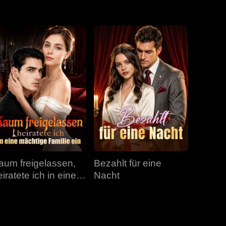
Folge 31
Folge 32
Folge 33
Folge 34
Folge 35
Folge 36
Folge 37
Folge 38
Folge 39
Folge 40
aum freigelassen,
Bezahlt für eine
iratete ich in eine
Nacht
ächtige Familie ein