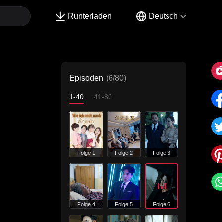
Runterladen
Deutsch
Episoden
(6/80)
1-40
41-80
Folge 1
Folge 2
Folge 3
Folge 4
Folge 5
Folge 6