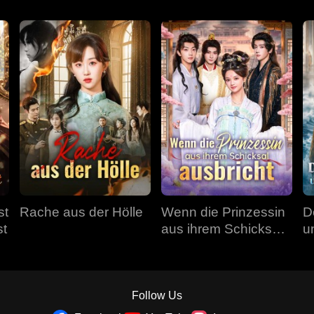
st
Rache aus der Hölle
Wenn die Prinzessin
D
st
aus ihrem Schicksal
u
ausbricht
Follow Us