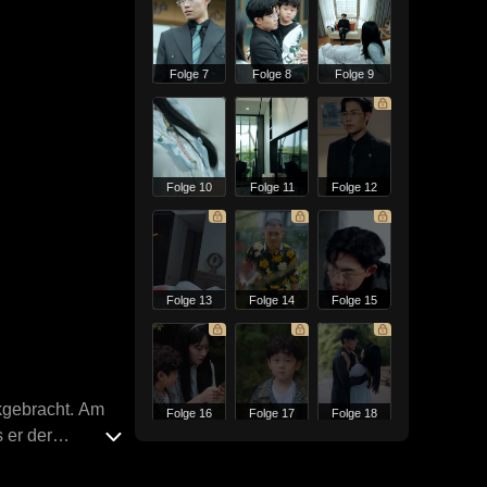
Folge 7
Folge 8
Folge 9
Folge 10
Folge 11
Folge 12
Folge 13
Folge 14
Folge 15
ckgebracht. Am
Folge 16
Folge 17
Folge 18
 er der
fsuchte, war