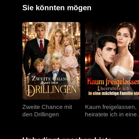
Mina bereits von ihren Eltern zu Unrecht eingesperrt
Sie könnten mögen
wurde auf den Kopf gestellt, von hoffnungsvollen Anfä
Zweite Chance mit
Kaum freigelassen,
den Drillingen
heiratete ich in eine
mächtige Familie ei