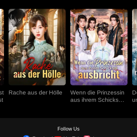
st
Rache aus der Hölle
Wenn die Prinzessin
D
st
aus ihrem Schicksal
u
ausbricht
Follow Us