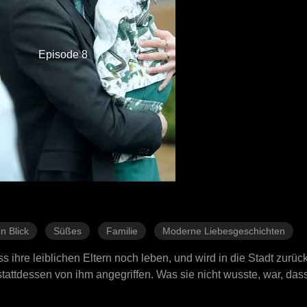
Episode 8
n Blick
Süßes
Familie
Moderne Liebesgeschichten
s ihre leiblichen Eltern noch leben, und wird in die Stadt zurü
tattdessen von ihm angegriffen. Was sie nicht wusste, war, dass
 Unternehmens in der Stadt war. Als Hank aufwachte und sie au