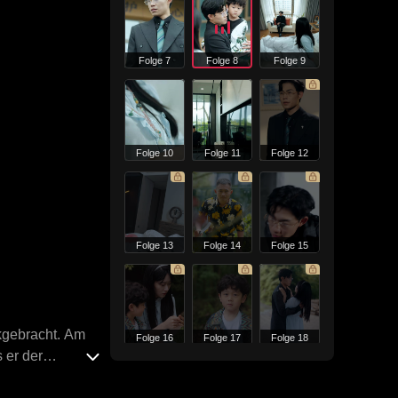
Folge 7
Folge 8
Folge 9
Folge 10
Folge 11
Folge 12
Folge 13
Folge 14
Folge 15
ckgebracht. Am
Folge 16
Folge 17
Folge 18
 er der
fsuchte, war