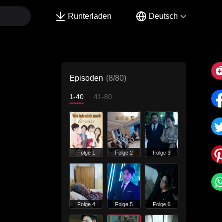
Runterladen
Deutsch
Episoden
(8/80)
1-40
41-80
Folge 1
Folge 2
Folge 3
Folge 4
Folge 5
Folge 6