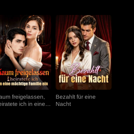
Folge 31
Folge 32
Folge 33
Folge 34
Folge 35
Folge 36
Folge 37
Folge 38
Folge 39
Folge 40
aum freigelassen,
Bezahlt für eine
iratete ich in eine
Nacht
ächtige Familie ein