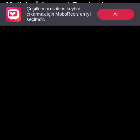
Mutlaka İzlenmesi Gerekenler
Çeşitli mini dizilerin keyfini
Al
çıkarmak için MoboReels en iyi
seçimdir.
Prens Kızmış:
Prens Bir Kızdır:
Gizli Üçüz
Canavar Kralın
Erkek Köle
Milyarder
Tutsağı
Kılığındaki Prenses
İkinci Şan