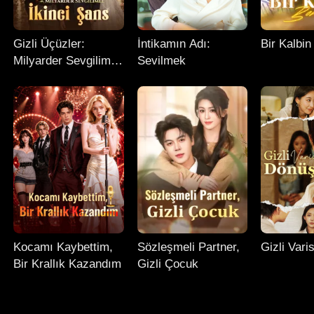
Gizli Üçüzler:
İntikamın Adı:
Bir Kalbi
Milyarder Sevgilimle
Sevilmek
İkinci Şans
Kocamı Kaybettim,
Sözleşmeli Partner,
Gizli Var
Bir Krallık Kazandım
Gizli Çocuk