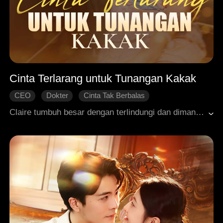
Cinta Terlarang untuk Tunangan Kakak
CEO
Dokter
Cinta Tak Berbalas
Dimanja dengan Manis
Ending Bahagia
Claire tumbuh besar dengan terlindungi dan dimanja oleh keluarga Harper setelah kehilangan orang tuanya. Namun, tepat sebelum pernikahannya, Ricky mengusulkan agar mereka menjalani pernikahan terbuka. Claire yang hancur hati secara tidak sengaja terjatuh ke kolam renang dan diselamatkan oleh Frank, kakak Ricky. Frank telah lama menyimpan rasa sukanya pada Claire sejak mereka kecil, dan pertemuan ini membuat perasaannya bergejolak dengan sangat kuat. Dia pun mulai menggunakan segala cara untuk mendekatinya. Perlahan, Claire merasa terpikat dan akhirnya menemukan kebahagiaan bersama Frank.
Roman Modern