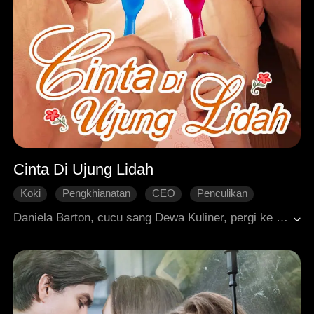
Cinta Di Ujung Lidah
Koki
Pengkhianatan
CEO
Penculikan
Dimanja dengan Manis
Roman Modern
Daniela Barton, cucu sang Dewa Kuliner, pergi ke kota untuk menguji kemampuannya. Awalnya, ia diejek sebagai "kampungan" oleh orang kota. Namun dengan bakat masaknya yang luar biasa, Daniela berhasil membungkam semua yang meremehkannya dan merebut gelar Dewa Kuliner baru.<br>Tak disangka, perjalanannya tak hanya tentang masakan ... di tengah kesuksesannya, Daniela juga menemukan cinta sejati yang tak terduga! Akankah Daniela mempertahankan gelarnya sambil merawat cinta barunya?