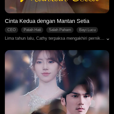
Cinta Kedua dengan Mantan Setia
CEO
Patah Hati
Salah Paham
Bayi Lucu
Ending Bahagia
Roman Modern
Lima tahun lalu, Cathy terpaksa mengakhiri pernikahannya dengan Saul untuk melindungi keluarganya. Di hari yang sama, dia justru menerima kabar bahwa Saul tewas dalam kecelakaan pesawat. Lima tahun kemudian, Saul kembali. Ternyata, dia memalsukan kematiannya dan telah berubah menjadi seorang taipan kaya raya. Kini, dia datang untuk membalaskan dendamnya pada Cathy atas masa lalu. Dia pun memaksanya menjadi pengasuh anak, tanpa tahu bahwa selama ini Cathy telah membesarkan anak mereka sendirian. Di tengah upayanya membalas dendam, Saul akhirnya mengetahui pengorbanan Cathy dan perjuangannya membesarkan anak mereka. Diliputi penyesalan, Saul berusaha mendapatkan kembali cinta Cathy. Pada akhirnya, mereka berhasil menyelesaikan kesalahpahaman dan menemukan kembali cinta mereka.