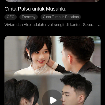
Cinta Palsu untuk Musuhku
CEO
Frenemy
Cinta Tumbuh Perlahan
Dimanja dengan Manis
Komedi
Roman Modern
Vivian dan Alex adalah rival sengit di kantor. Sebuah insiden tak terduga mengantarkan mereka pada satu malam yang berantakan. Di luar dugaan, orang tua mereka malah diam-diam menjodohkan mereka lewat kencan buta. Vivian ingin mengembangkan bisnis produk dewasanya dan mencari investor, tapi Alex terus-terusan menggagalkannya. Di tengah adu mulut yang tiada henti, benih-benih rasa yang tak terduga justru mulai tumbuh. Permainan kotor sang mantan, kehamilan yang mengejutkan, dan krisis produk akhirnya mengikat takdir mereka menjadi satu. Dari saling melawan sampai harus bekerja sama untuk menghadapi tantangan, sepasang musuh bebuyutan akhirnya dipaksa mengakui perasaan sejati mereka di tengah segala kekacauan.