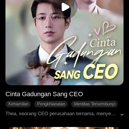
Cinta Gadungan Sang CEO
Kehamilan
Pengkhianatan
Identitas Tersembunyi
Perceraian
Cinta yang Sulit Didapatkan
CEO
Thea, seorang CEO perusahaan ternama, menyembunyikan identitas aslinya dan menikah dengan Saul. Pas dia hendak memberitahu Saul bahwa dirinya sudah hamil, Thea menyaksikan Saul menemani Zoe untuk pemeriksaan kehamilan. Hancur hati, Thea pulang dan mendengar sindiran pedas sang mertua yang memicu pertengkaran hebat. Dalam konflik itu, Thea mengalami keguguran yang menghancurkan dirinya secara fisik maupun mental. Putus asa, dia memutuskan untuk bercerai. Namun takdir berkata lain. Setelah melalui serangkaian peristiwa, Saul akhirnya menyadari kesalahannya dan berjuang mati-matian untuk mendapatkan kembali cinta Thea. Sementara itu, Thea yang beberapa kali diselamatkan Saul dari situasi bahaya, perlahan sembuh dari luka hatinya dan mulai memaafkannya. Akhirnya, mereka berdua rujuk dan membangun kembali rumah tangga dengan komitmen baru.
Roman Modern