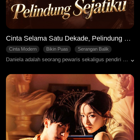
Cinta Selama Satu Dekade, Pelindung Sejatiku
Cinta Modern
Bikin Puas
Serangan Balik
Balas Dendam
Penebusan
Daniela adalah seorang pewaris sekaligus pendiri LX, sebuah kerajaan bisnis yang penuh teka-teki. Namun demi mengejar Alexander, ia rela menyembunyikan bakatnya dan mengorbankan kariernya. Setelah sepuluh tahun, saat ia akhirnya akan menikah dengannya, saudari tirinya, Joyce, yang dipenuhi rasa cemburu mencoba mencelakakannya dengan cara membakar, yang membuatnya terluka parah. Ketika ia melihat bagaimana Alexander dan keluarganya membela Joyce dan justru menyalahkannya, Daniela akhirnya melepaskan Alexander dan memutuskan untuk bercerai. Ia ingin membalas dendam, dan sahabat kecilnya yang selalu setia, Cedric, datang membantunya. Sang jenius bisnis itu kembali dengan pendukung setianya di sisinya.