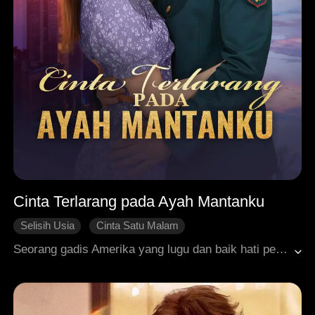
Cinta Terlarang pada Ayah Mantanku
Selisih Usia
Cinta Satu Malam
Cinta Tumbuh Perlahan
Bangkit Kembali
Seorang gadis Amerika yang lugu dan baik hati pergi ke Rusia untuk mencari suaminya. Namun, betapa terkejutnya dia saat menemukan sang suami adalah seorang playboy terkenal! Terjebak dalam bahaya di tanah asing, nyawanya diselamatkan oleh seorang jenderal Rusia. Seiring waktu, rasa takut gadis itu berubah menjadi rasa cinta. Namun takdir berkata lain. Ternyata pria yang dicintainya itu adalah ayah kandung dari mantan suami yang telah mengkhianatinya! Bagaimana akhir dari kisah cinta terlarang ini?
Roman Modern