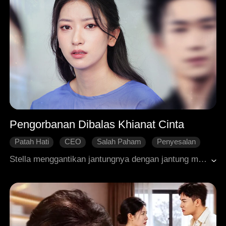
Pengorbanan Dibalas Khianat Cinta
Patah Hati
CEO
Salah Paham
Penyesalan
Roman Modern
Stella menggantikan jantungnya dengan jantung mekanik demi menyelamatkan Louis. Pengorbanan tersebut justru memicu kesalahpahaman tragis yang membuat Louis meninggalkannya. Saat pertemuan mereka yang tak terduga, Louis telah berubah menjadi seorang CEO sukses yang selalu ditemani kekasih barunya, Kay. Pada suatu pesta megah, cemoohan pedas Louis yang tak henti-hentinya membuat jantung mekanik Stella mengalami kegagalan fatal. Di ambang keruntuhannya, sahabat Stella datang membela dan membongkar rahasia transplantasi jantung itu. Kebenaran yang terungkap itu menghancurkan Louis dengan penyesalan tak bertepi.