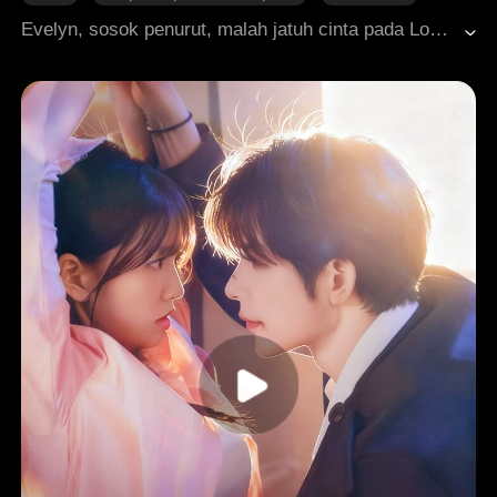
Cinta yang Sulit Didapatkan
Evelyn, sosok penurut, malah jatuh cinta pada Logan, rival bisnis kakaknya. Demi menyenangkan pria itu, dia rela menemaninya berduaan di berbagai tempat yang kemudian meninggalkan rasa malu dalam dirinya. Suatu hari, saat mereka berkemah di alam terbuka, Evelyn tak sengaja mengetahui kebenaran pahit: kakaknya ternyata adalah cinta pertama Logan. Selama ini, hubungannya dengan Logan hanyalah bagian dari skema balas dendam pria itu terhadap sang kakak. Dengan hati yang luka, Evelyn pun memutuskan pergi untuk selamanya.
Cinta yang Dihidupkan Kembali
Roman Modern