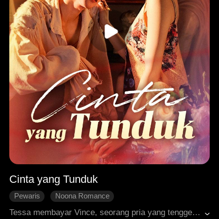
Cinta yang Tunduk
Pewaris
Noona Romance
Cinta Tumbuh Perlahan
Penebusan
Tessa membayar Vince, seorang pria yang tenggelam dalam utang, sejumlah uang besar untuk mengatasi gangguan bipolarnya. Bertahun-tahun kemudian, keluarga Tessa jatuh dan dia sendiri akhirnya terlempar ke daerah lampu merah, Vince justru membelinya di sebuah lelang dan menghabiskan setiap malam bersamanya. Setelah terlahir kembali, Tessa berusaha mengakhiri ikatan mereka. Tak disangka, Vince ternyata telah jatuh cinta pada semua momen yang mereka lewati bersama...
Cinta Tak Berbalas
Roman Modern