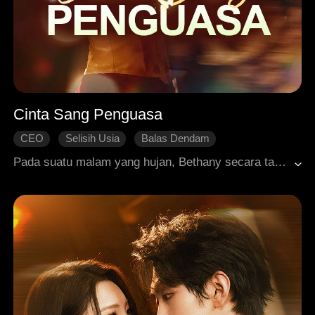
Cinta Sang Penguasa
CEO
Selisih Usia
Balas Dendam
Cinta Tumbuh Perlahan
Pada suatu malam yang hujan, Bethany secara tak terduga bertemu dengan Matthew, pemimpin misterius dari keluarga kriminal yang berpengaruh. Sejak pertama kali melihat Bethany, Matthew langsung terpikat dan mengejarnya dengan tekad yang tak kenal lelah. Seiring waktu, Bethany pun jatuh cinta padanya meski dunia Matthew dipenuhi bahaya.