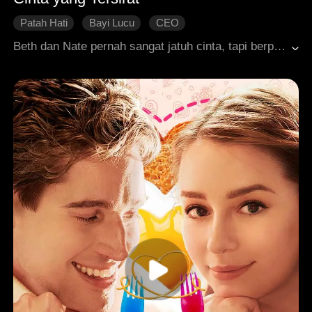
Patah Hati
Bayi Lucu
CEO
Cinta yang Dihidupkan Kembali
Roman Modern
Beth dan Nate pernah sangat jatuh cinta, tapi berpisah karena sebuah kesalahpahaman. Beth pergi ke luar negeri sendiri dan membesarkan anak mereka seorang diri. Lima tahun kemudian, mereka bertemu kembali. Nate masih sangat mencintai Beth, namun salah mengira bahwa dia telah menikah dan berkeluarga. Perasaan ini membuatnya terombang-ambing antara cinta dan kepahitan. Dia tidak bisa sepenuhnya memaafkan Beth, namun hatinya tetap tertarik. Sementara itu, Beth yang mengira Nate akan menikahi orang lain dan memulai hidup baru, memilih untuk tidak mengganggu ketenteramannya dan menekan perasaannya sendiri. Keduanya bergumul dengan perasaan mereka, masing-masing pun perlahan menyadari betapa dalam cinta di hati mereka dan ikatan yang tak terputus di antara mereka. Pada akhirnya, mereka berhasil meluruskan kesalahpahaman dan bersatu kembali sebagai keluarga.