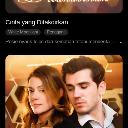
Cinta yang Ditakdirkan
White Moonlight
Pengganti
Dimanja dengan Manis
Rosie nyaris lolos dari kematian tetapi menderita amnesia. Dia dipaksa memainkan peran sebagai istri Ayden, meskipun cinta sejatinya masih ada. Ketika ingatan Rosie kembali, dia ragu-ragu untuk tetap berada di sisi Ayden, hanya untuk menemukan bukti yang menunjukkan motif jahat di balik kecelakaan mobil orang tuanya.