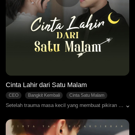
Cinta Lahir dari Satu Malam
CEO
Bangkit Kembali
Cinta Satu Malam
Kabur Saat Hamil
Roman Modern
Setelah trauma masa kecil yang membuat pikiran Grace tetap seperti anak-anak, dia diberi obat oleh Lincoln tanpa sepengetahuannya dan secara tak terduga terlibat dengan ayah Lincoln, Jayden. Saat mengetahui kehamilannya, Jayden membawanya pulang dan kehidupan bersama mereka pun dimulai. Grace kemudian berangsur pulih kesadarannya, mengungkap kebenaran, dan akhirnya menikah dengan Jayden.