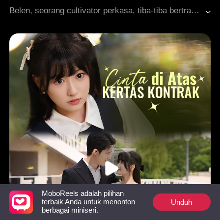
Komedi Ringan
Bias
Roman Modern
Belen, seorang cultivator perkasa, tiba-tiba bertransmigrasi ke dalam tubuh karakter sampingan jahat yang menghadapi perceraian. Roger, suaminya, berusaha mengusirnya dengan uang. Dalam hati, Belen mengejek nasib tragis keluarga Roger, tanpa sadar bahwa setiap anggota keluarga bisa mendengar pikirannya. Di bawah bimbingannya, Roger berhasil menyingkap dalang di balik semua kejahatan dan mengubah takdir kelam yang telah menunggu keluarganya.
MoboReels adalah pilihan
Unduh
terbaik Anda untuk menonton
berbagai miniseri.