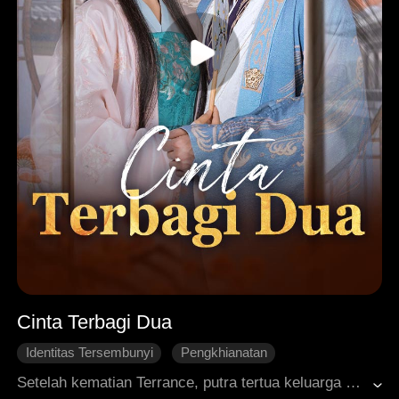
Cinta Terbagi Dua
Identitas Tersembunyi
Pengkhianatan
Penyesalan
Pernikahan
Roman Sejarah
Setelah kematian Terrance, putra tertua keluarga Green, Lydia, istri barunya, menjadi janda. Atas perintah orang tua, Rory ditugaskan untuk meneruskan kedua garis keturunan keluarga. Meski Rory dan istrinya, Margaret, sama-sama enggan, mereka tidak bisa menentang keinginan orang tua. Di tengah paksaan ini, Lydia dengan cerdik memanfaatkan situasi dan perlahan-lahan menyusup ke dalam hati Rory. Setelah berulang kali patah hati, Margaret akhirnya memutuskan untuk bercerai dan meninggalkan keluarga Green. Namun, tepat pada hari kepergiannya, dia tewas tragis dalam sebuah kebakaran...