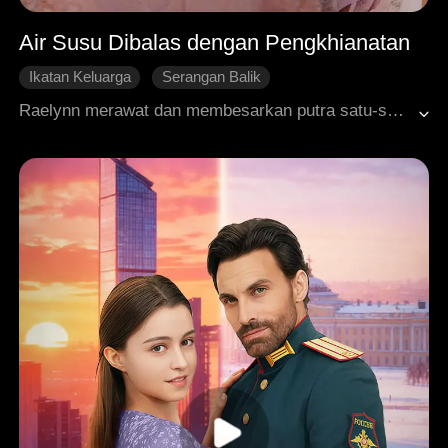
Air Susu Dibalas dengan Pengkhianatan
Ikatan Keluarga
Serangan Balik
Pemisahan Keluarga
Perkembangan Karakter
Raelynn merawat dan membesarkan putra satu-satunya, Aaron, dengan sepenuh hati. Dia membiayai rumahnya, membantu merawat cucunya, namun semua itu berbalas pengabaian. Bahkan untuk sekadar berkunjung, Raelynn diminta membuat janji temu terlebih dahulu. Merasa patah hati, dia mengambil kembali rumah yang dibelinya beserta kompensasi tunai yang besar, menghentikan uang pensiun yang selama ini dia berikan kepada Aaron, lalu pindah seorang diri ke sebuah vila. Ketika Aaron balik menggugatnya demi uang, Raelynn menunjukkan hasil tes DNA di pengadilan yang membuktikan bahwa Aaron bukanlah putra kandungnya. Ternyata, Aaron tertukar saat lahir, dan putri kandung Raelynn yang sesungguhnya masih belum ditemukan. Setelah melalui pencarian panjang, Raelynn akhirnya mengetahui bahwa Esther adalah putri kandungnya. Aaron dan istrinya kemudian dijebloskan ke penjara atas upaya penculikan yang gagal. Pada akhirnya, Raelynn bersatu kembali dengan Esther dan mengawali hidup baru bersamanya.
Balas Dendam