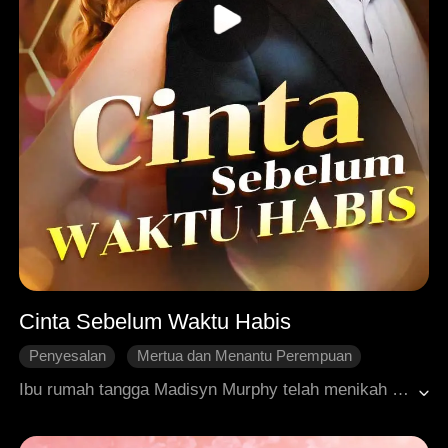
Cinta Sebelum Waktu Habis
Penyesalan
Mertua dan Menantu Perempuan
Salah Paham
Cinta yang Dihidupkan Kembali
Ibu rumah tangga Madisyn Murphy telah menikah dengan suaminya, Dominic Murphy selama bertahun-tahun, menanggung sikap pilih kasih ibu mertuanya dan manuver adik iparnya yang licik. Berjuang demi kedamaian keluarga, Madisyn diam-diam bertahan selama ini. Baru setelah dokter memberitahunya bahwa dia hanya memiliki waktu satu bulan lagi untuk hidup karena kanker payudara, dia memutuskan untuk tidak lagi berdiam diri dan merebut kembali harga dirinya.
Roman Modern