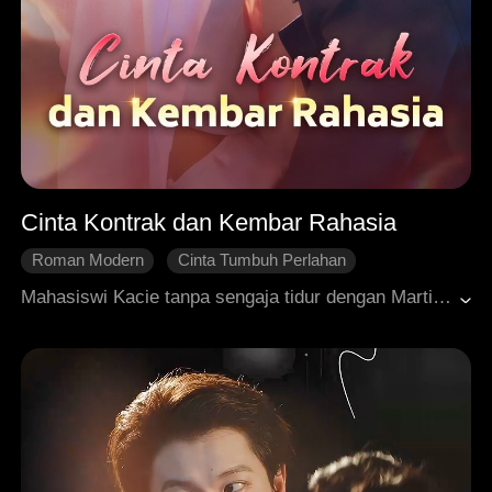
Cinta Kontrak dan Kembar Rahasia
Roman Modern
Cinta Tumbuh Perlahan
Cinta Satu Malam
Kabur Saat Hamil
Mahasiswi Kacie tanpa sengaja tidur dengan Martin, pewaris miliarder yang salah sangka kalau Kacie mencuri rahasianya. Martin pun terus mengujinya. Meski ditekan oleh kakaknya, Kacie justru disayang oleh keluarga Martin. Hingga akhirnya, dia menjalani pernikahan kontrak dengannya. Di tengah berbagai rencana jahat Beth dan Jonny, Martin malah jatuh cinta pada Kacie sambil melindunginya. Tak disangka, kembar Kacie itu ternyata punya Martin. Kedok para penjahat pun terbongkar, dan Kacie melahirkan anak laki-laki dan perempuan dengan selamat. Kini, pasangan itu benar-benar saling mencintai dan mendapat dukungan penuh dari kedua keluarga.
Cinta Setelah Menikah