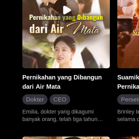
Pernikahan yang Dibangun
Suamik
dari Air Mata
Pernik
Dokter
CEO
Perset
Salah Paham
Penya
Emilia, dokter yang dikagumi
Brinley 
banyak orang, telah tiga tahun
selama d
Cinta yang Sulit Didapatkan
Berpu
menjalani pernikahan diam-diam
menyena
Dimanja dengan Manis
Cinta 
dengan CEO Justin. Cintanya yang
tapi jus