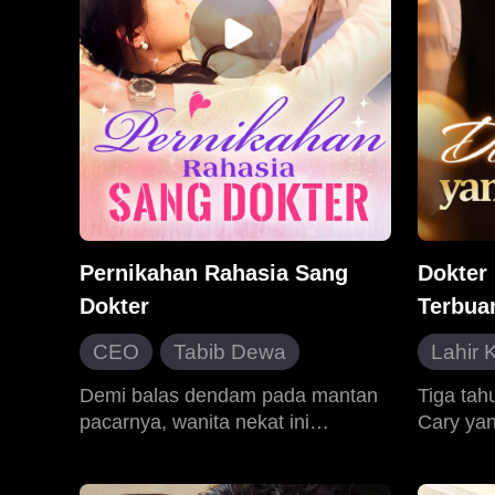
untuk me
mereka 
para pen
tua itu,
Katherin
Salah p
penggali
tua, Jon
menyembu
sebagai 
bersama 
Pernikahan Rahasia Sang
Dokter 
berjalan
Dokter
Terbua
dirinya 
....
CEO
Tabib Dewa
Lahir 
Cinta Satu Malam
Balas
Demi balas dendam pada mantan
Tiga tah
pacarnya, wanita nekat ini
Cary yan
Identitas Tersembunyi
Roman
mengaku sedang menjalin
pengliha
Pernikahan Kilat
Bias
hubungan dengan seorang
menyemb