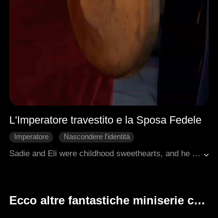
L'Imperatore travestito e la Sposa Fedele
Imperatore
Nascondere l'identità
Matrimonio lampo
Intrighi di Palazzo
Sadie and Eli were childhood sweethearts, and he vowed to marry her once he succeeded. Piper, the chancellor's daughter, sneered at Sadie's lowly status, insisting Eli would wed her instead. Heartbroken, Sadie married a beggar by the roadside, braving public scorn to build a life with him, not knowing the beggar was the emperor in disguise.
Amore dopo il matrimonio
Romanzo antico
Ecco altre fantastiche miniserie che ti potrebbero piacere