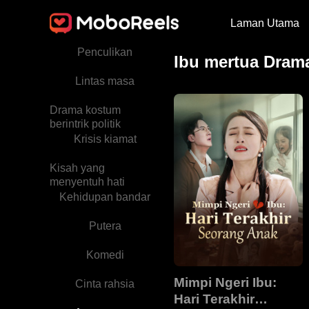
Laman Utama
Cinta berkembang
seiring waktu
Penculikan
Ibu mertua Dram
Lintas masa
Drama kostum
berintrik politik
Krisis kiamat
Kisah yang
menyentuh hati
Kehidupan bandar
Putera
Komedi
Mimpi Ngeri Ibu:
Cinta rahsia
Hari Terakhir