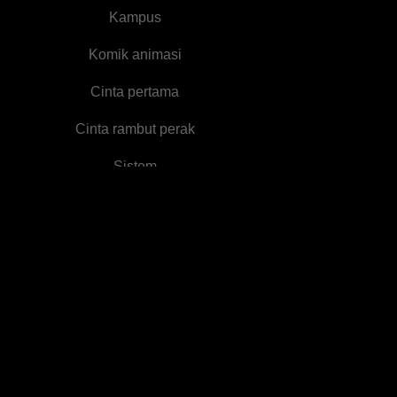
Kampus
Komik animasi
Cinta pertama
Cinta rambut perak
Sistem
Memutuskan
hubungan keluarga
Peguam
1VN
Bayi Comel
Pertumbuhan watak
Perkahwinan kontrak