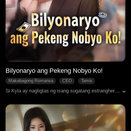
Bilyonaryo ang Pekeng Nobyo Ko!
Makabagong Romansa
CEO
Tamis
Nagkukunwaring Identidad
Si Kyla ay nagligtas ng isang sugatang estranghero, sa paniniwalang siya ang aksidenteng nakasakit dito. Nang pilitin siya ng kanyang tiyahin na makipag-blind date, nakumbinsi niya ang lalaki na magpanggap na kanyang nobyo. Hindi nagtagal, nadiskubre niya na ang lalaki ay isang tagapagmana ng napakalaking kapangyarihan at kayamanan, at sa puntong iyon, imposible nang tumakas. Nasadlak na siya sa mundo ng lalaki.
Unti-unting Pagmamahalan