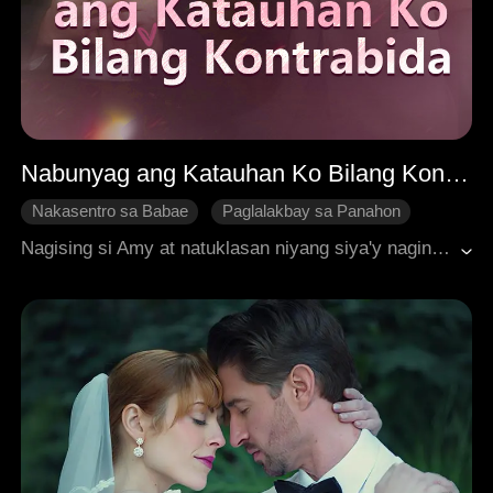
Nabunyag ang Katauhan Ko Bilang Kontrabida
Nakasentro sa Babae
Paglalakbay sa Panahon
Pambihirang Kapangyarihan
Pagganti
Nagising si Amy at natuklasan niyang siya'y naging kontrabida sa isang melodramatikong nobela. Kailangan niyang umarte na masama para kamuhian siya ng lahat, ngunit aksidenteng nailantad ang kanyang tunay na damdamin sa buong pamilya. Sa halip na kamuhian, naging paborito ng kanyang pamilya. Ang trahedyang wakas ng pagkalugi ng kanilang pamilya ay himalang nabaligtad, at maging ang kanyang malamig at mailap na fiancé na si Ethan ay nagsimulang sumunod sa kanya na parang isang lovesick na tuta. Ngayon, wala na siyang ideya kung ano ang dapat niyang gawin upang maibalik ang lahat sa tamang direksyon.
Pagmamahalan ng Pamilya
Makabagong Romansa