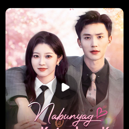
Pag-ibig Pagkatapos ng Kasal
Tamis