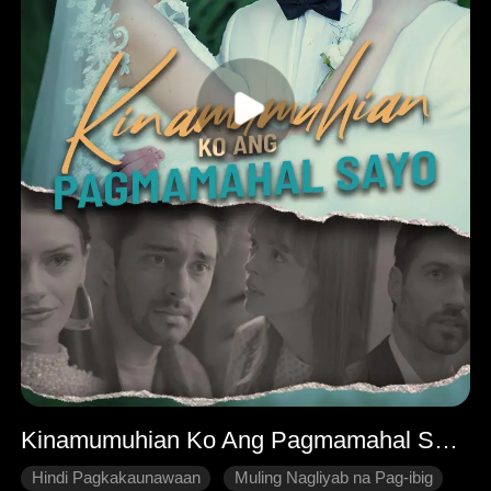
Kinamumuhian Ko Ang Pagmamahal Sayo
Hindi Pagkakaunawaan
Muling Nagliyab na Pag-ibig