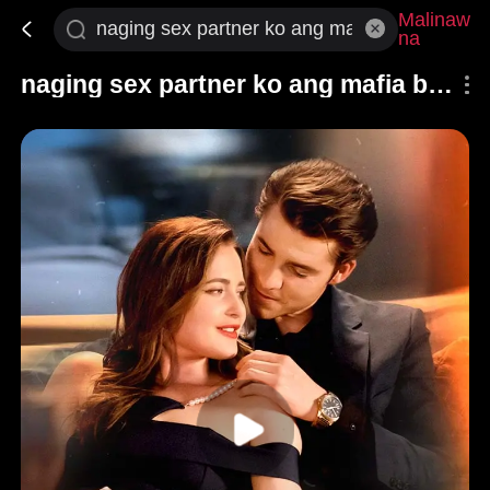
Malinaw
na
naging sex partner ko ang mafia boss