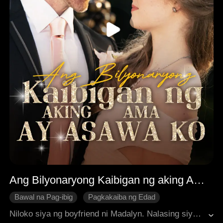
Ang Bilyonaryong Kaibigan ng aking Ama ay asawa ko
Bawal na Pag-ibig
Pagkakaiba ng Edad
One-night Stand
Pagtataksil
Niloko siya ng boyfriend ni Madalyn. Nalasing siya at natapos na matulog kasama si Nicolas, na labintatlong taon na mas matanda sa kanya. Dahil dito, pumasok sila sa kasal. Naniniwala si Madalyn na ito ay isang walang pag-ibig na pagsasama, gayunpaman, hindi niya nalalaman na nahulog siya sa bitag na itinakda sa pag-ibig ni Nicolas. Hinihintay niya ang pag-ibig nito pabalik.
Kontratang Pag-aasawa