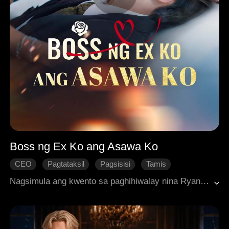
Boss ng Ex Ko ang Asawa Ko
CEO
Pagtataksil
Pagsisisi
Tamis
Makabagong Romansa
Nagsimula ang kwento sa paghihiwalay nina Ryan at Madison. Matapos pagtaksilan, gumawa si Ryan ng pambihirang pagbabalik. Ipinakita ni Eleanor ang kanyang karunungan at determinasyon, samantalang ang materyalismo ni Madison ang nagdulot ng kanyang pagbagsak. Sa huli, nakamit ni Ryan ang malaking tagumpay sa kanyang propesyon at nagpakasal kay Eleanor.