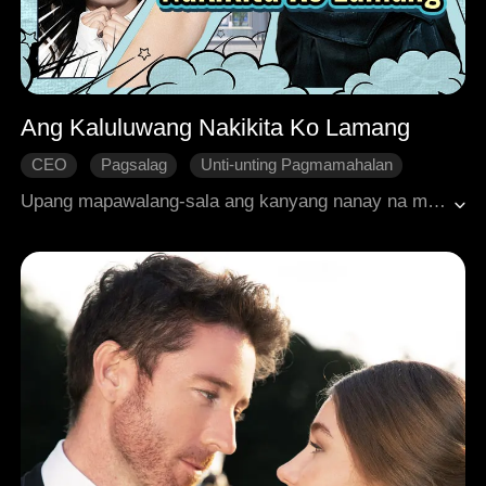
Ang Kaluluwang Nakikita Ko Lamang
CEO
Pagsalag
Unti-unting Pagmamahalan
Komedya
Makabagong Romansa
Upang mapawalang-sala ang kanyang nanay na maling nakulong, pumasok si Layla sa kumpanya ni Josiah ngunit palaging hinahadlangan ng kanyang kapatid sa ama. Nang malubhang nasugatan si Josiah sa pagligtas sa kanya at mahulog sa koma, humiwalay ang kaluluwa ni Josiah sa katawan at siya lamang ang nakakakita nito. Tinulungan siya nitong makita ang mga balak; umunlad siya sa trabaho sa tulong nito. Minsan pa, pansamantalang ginamit ni Josiah ang kanyang kamay upang maghiganti sa kanilang mga kaaway. Magkasama nilang ibinunyag ang mga lihim at hinarap ang mga pamilyang makapangyarihan. Nang lumabas ang katotohanan, ang utak pala ng lahat ay isang malapit na kamag-anak. Sa huli, natamo ni Layla ang kanyang mga propesyonal na mithiin, nagising si Josiah, at natagpuan nila ang kanilang tunay na pag-ibig.