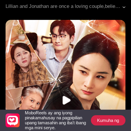
HE
Wasak na Puso
Makabagong Romansa
Lillian and Jonathan are once a loving couple,believing they will be happy forever.However,a sudden illness shatters Lillian's dream life. To avoid being a burden to Jonathan, she heartbreakingly orchestrates an affair. Little did she know, Jonathan is the heir to a powerful family and grows to despise Lillian completely.. A year later, Jonathan returns as a CEO with his new fiancee, Ashley, repeatedly hurting Lillian. As Jonathan wrestles with his emotions, he discovers that Lillian is terminally ill at the time of their break up. Can their love be rekindled,and will they find their way back to each other?
MoboReels ay ang iyong
pinakamahusay na pagpipilian
Kumuha ng
upang tamasahin ang iba't ibang
mga mini serye.