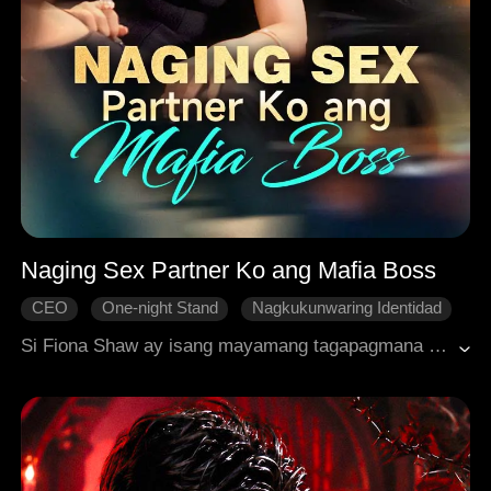
Naging Sex Partner Ko ang Mafia Boss
CEO
One-night Stand
Nagkukunwaring Identidad
Biglang Pagbabago
Tamis
Si Fiona Shaw ay isang mayamang tagapagmana hanggang sa tatlong taon na ang nakalipas, nang nalugi nang lubos ang kanyang pamilya. Upang mabayaran ang malaking utang ng kanyang pamilya, nagpokus siya sa pagtiyak ng kasunduan sa pamilya Sterling at ikinasal kay Henry. Gayunpaman, si Henry ay bakla at lubos na umiibig sa kanyang katulong na si Louis, wala siyang nararamdaman para kay Fiona at hindi na siya muling sinuyo pagkatapos ng gabi ng kasal. Ang tanging dahilan ng kanyang pag-aasawa kay Fiona ay upang mapagbigyan ang kagustuhan ng kanyang ina na si Elizabeth at upang magkaroon ng anak para sa pamana, na magtitiyak na ang kayamanan ng pamilya ay mananatili sa kanyang mga kamay at hindi mapupunta sa kanyang kapatid sa ama na si Jeff.
Makabagong Romansa