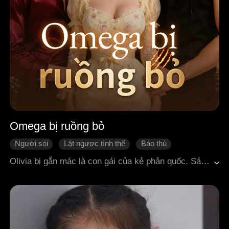
Omega bị ruồng bỏ
Người sói
Lật ngược tình thế
Báo thù
Một yêu nhiều người
Cứu rỗi
Olivia bị gắn mác là con gái của kẻ phản quốc. Sáu năm trước, cha cô bị vu oan rồi xử tử, còn cô bị đày thành một Omega nô lệ. Trong gia tộc, cô phải chịu đủ mọi cực hình, đặc biệt là từ ba anh em sinh ba Lucas, Alex và Benjamin. Nhưng khi bước sang tuổi mười tám và thức tỉnh, Olivia phát hiện ba người họ lại chính là bạn đời định mệnh của mình. Họ không chỉ từ chối cô mà còn ra sức sỉ nhục, chà đạp cô. Dẫu vậy, Olivia chưa từng từ bỏ, bởi bên trong cô đang ẩn giấu một sức mạnh đặc biệt vô cùng to lớn. Khi những mối đe dọa thực sự xuất hiện, Olivia buộc phải lựa chọn: tiếp tục ôm hận thù, hay đứng ra cứu lấy tất cả.