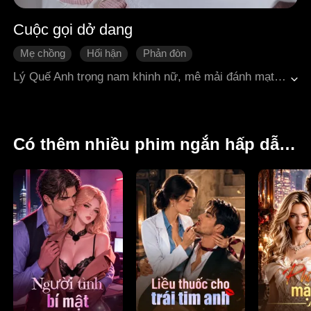
Cuộc gọi dở dang
Mẹ chồng
Hối hận
Phản đòn
Quá trình thay đổi của nhân vật
Tình cảm gia đình
Lý Quế Anh trọng nam khinh nữ, mê mải đánh mạt chược. Đúng ngày kỷ niệm cưới của con trai và con dâu, bà vì mải chơi bài mà để cháu gái Khả Khả một mình trong bếp. Khả Khả dùng đồng hồ thông minh gọi cho mẹ là Khương Nguyễn. Trong cuộc gọi video, Khương Nguyễn phát hiện có điều bất thường, nhưng cuộc gọi bị ngắt vì đồng hồ hết pin. Khương Nguyễn liên tục gọi cho mẹ chồng Lý Quế Anh nhưng đầu dây bên kia chỉ toàn tiếng mạt chược ồn ào, không ai nghe máy. Cô hoảng hốt liên lạc với chồng là Trần Lãng, nhưng lúc này anh đang hẹn hò với mối tình đầu, thờ ơ không quan tâm, còn quay sang trách vợ chuyện bé xé ra to và từ chối giao tiếp. Cuối cùng khi Khương Nguyễn tìm được Khả Khả thì con bé đã tử vong vì ngộ độc khí gas quá lâu. Trần Lãng vẫn không chịu tin sự thật, cho đến khi tận mắt nhìn thấy di ảnh của con gái Khả Khả tại nhà tang lễ, anh mới buộc phải đối diện với bi kịch đau lòng do sự thờ ơ và chữ "hiếu" mù quáng gây ra.
Có thêm nhiều phim ngắn hấp dẫn khác dành cho bạn