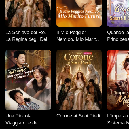
La Schiava dei Re,
Il Mio Peggior
Quando l
La Regina degli Dei
Nemico, Mio Marito
Principes
Futuro
il Suo Des
Una Piccola
Corone ai Suoi Piedi
L'Imperatr
Viaggiatrice del
Sistema 